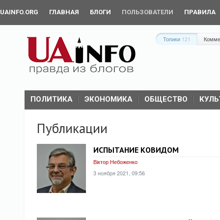
UAINFO.ORG
ГЛАВНАЯ
БЛОГИ
ПОЛЬЗОВАТЕЛИ
ПРАВИЛА
Топики
121
Комме
ПОЛИТИКА
ЭКОНОМИКА
ОБЩЕСТВО
КУЛЬ
Публикации
ИСПЫТАНИЕ КОВИДОМ
Віктор Небоженко
3 ноября 2021, 09:56