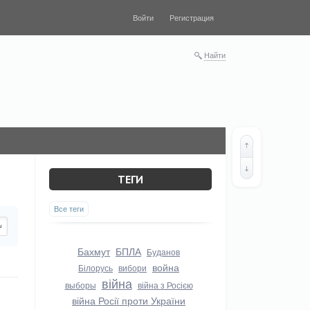
Войти
Регистрация
Найти
ТЕГИ
Все теги
Бахмут
БПЛА
Буданов
война
Білорусь
вибори
війна
выборы
війна з Росією
війна Росії проти України