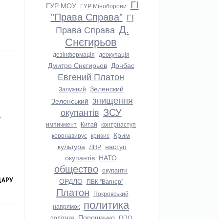
ГІ
ГУР МОУ
ГУР Міноборони
"Права Справа"
ГІ
Д.
Права Справа
Снєгирьов
дезінформація
деокупація
Дмитро Снєгирьов
Донбас
Евгений Платон
Зеленский
Залужний
знищення
Зеленський
ЗСУ
окупантів
А
импичмент
Китай
контрнаступ
Крим
коронавирус
кризис
культура
наступ
ЛНР
окупантів
НАТО
общество
окупанти
ДАРУ
ОРДЛО
ПВК "Вагнер"
Платон
Покровський
политика
напрямок
Порошенко
політика
ППО