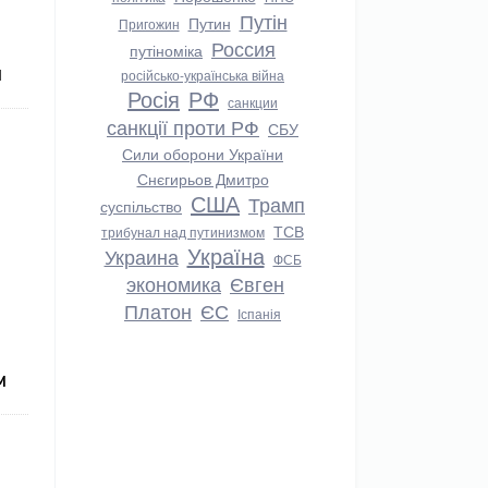
Путін
Путин
Пригожин
Россия
путіноміка
російсько-українська війна
І
Росія
РФ
санкции
санкції проти РФ
СБУ
Сили оборони України
Снєгирьов Дмитро
США
Трамп
суспільство
ТСВ
трибунал над путинизмом
Україна
Украина
ФСБ
экономика
Євген
Платон
ЄС
Іспанія
М