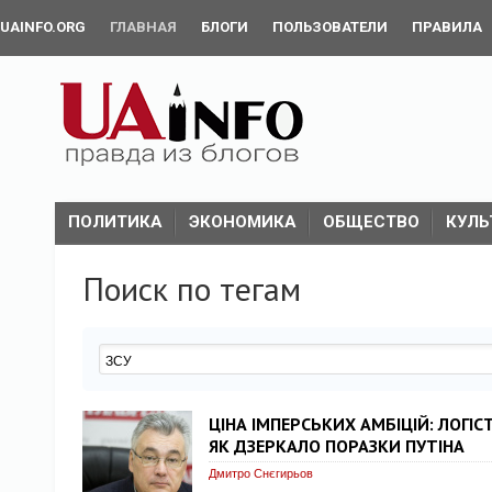
UAINFO.ORG
ГЛАВНАЯ
БЛОГИ
ПОЛЬЗОВАТЕЛИ
ПРАВИЛА
ПОЛИТИКА
ЭКОНОМИКА
ОБЩЕСТВО
КУЛЬ
Поиск по тегам
ЦІНА ІМПЕРСЬКИХ АМБІЦІЙ: ЛОГІ
ЯК ДЗЕРКАЛО ПОРАЗКИ ПУТІНА
Дмитро Снєгирьов