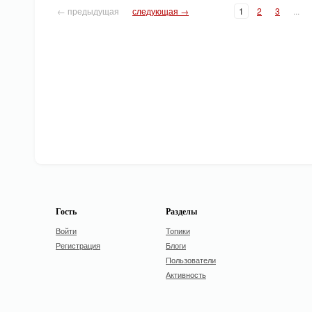
← предыдущая
следующая →
1
2
3
...
Гость
Разделы
Войти
Топики
Регистрация
Блоги
Пользователи
Активность