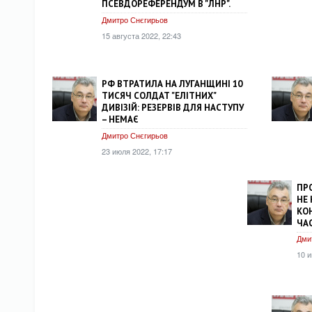
ПСЕВДОРЕФЕРЕНДУМ В "ЛНР".
Дмитро Снєгирьов
15 августа 2022, 22:43
РФ ВТРАТИЛА НА ЛУГАНЩИНІ 10
ТИСЯЧ СОЛДАТ "ЕЛІТНИХ"
ДИВІЗІЙ: РЕЗЕРВІВ ДЛЯ НАСТУПУ
– НЕМАЄ
Дмитро Снєгирьов
23 июля 2022, 17:17
ПР
НЕ 
КО
ЧАС
Дми
10 и