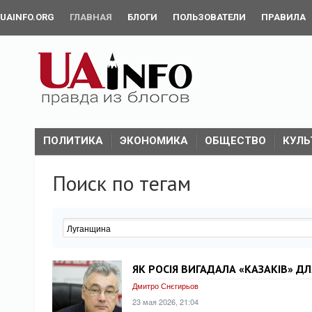
UAINFO.ORG
ГЛАВНАЯ
БЛОГИ
ПОЛЬЗОВАТЕЛИ
ПРАВИЛА
ПОЛИТИКА
ЭКОНОМИКА
ОБЩЕСТВО
КУЛЬ
Поиск по тегам
ЯК РОСІЯ ВИГАДАЛА «КАЗАКІВ» Д
Дмитро Снєгирьов
23 мая 2026, 21:04