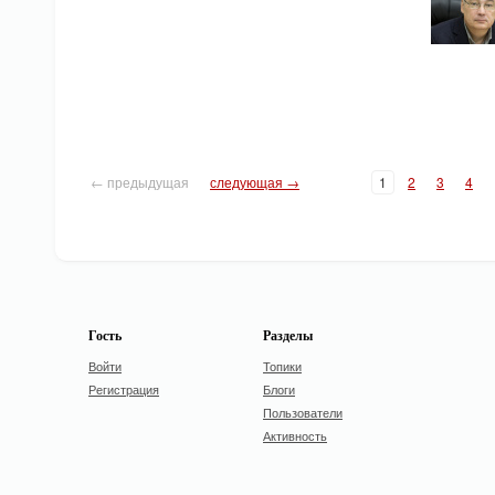
← предыдущая
следующая →
1
2
3
4
Гость
Разделы
Войти
Топики
Регистрация
Блоги
Пользователи
Активность