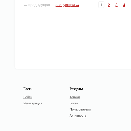
← предыдущая
следующая →
1
2
3
4
Гость
Разделы
Войти
Топики
Регистрация
Блоги
Пользователи
Активность