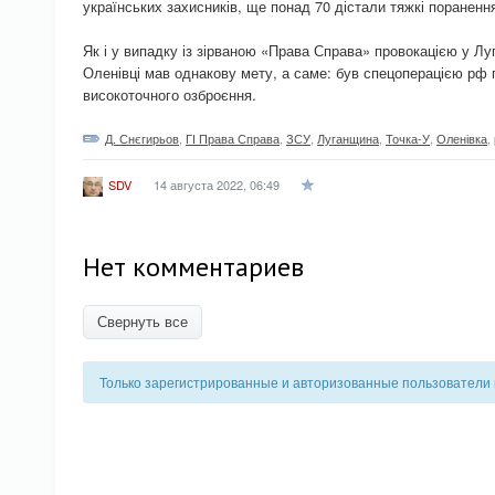
українських захисників, ще понад 70 дістали тяжкі пораненн
Як і у випадку із зірваною «Права Справа» провокацією у Лу
Оленівці мав однакову мету, а саме: був спецоперацією рф п
високоточного озброєння.
Д. Снєгирьов
,
ГІ Права Справа
,
ЗСУ
,
Луганщина
,
Точка-У
,
Оленівка
,
14 августа 2022, 06:49
SDV
Нет комментариев
Свернуть все
Только зарегистрированные и авторизованные пользователи 