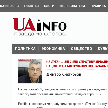
UAINFO.ORG
ГЛАВНАЯ
БЛОГИ
ПОЛЬЗОВАТЕЛИ
ПРАВИЛА
ПОЛИТИКА
ЭКОНОМИКА
ОБЩЕСТВО
КУЛЬ
НА ЛУГАНЩИНІ СИЛИ СПРОТИВУ ЗІРВАЛИ
НАЦІЛЕНУ НА БЛОКУВАННЯ ПОСТАЧАНЬ В
Дмитро Снєгирьов
На окупованій Луганщині місцеві сили спротиву попередили п
заблокувати постачання викокоточної західної зброї ЗСУ.
Російські спецслужби планували обстріляти «Точкою-У» оку