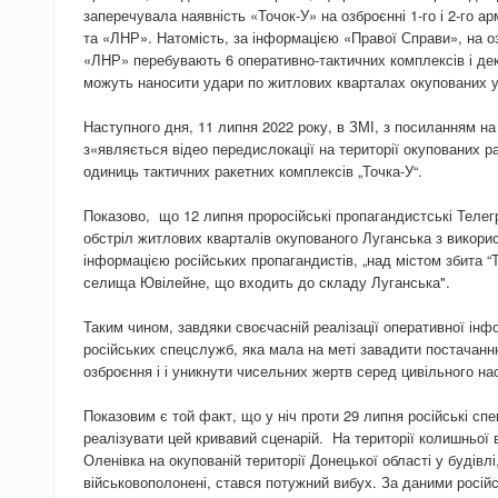
заперечувала наявність «Точок-У» на озброєнні 1-го і 2-го а
та «ЛНР». Натомість, за інформацією «Правої Справи», на оз
«ЛНР» перебувають 6 оперативно-тактичних комплексів і декі
можуть наносити удари по житлових кварталах окупованих у
Наступного дня, 11 липня 2022 року, в ЗМІ, з посиланням н
з«являється відео передислокації на території окупованих р
одиниць тактичних ракетних комплексів „Точка-У“.
Показово, що 12 липня проросійські пропагандистські Теле
обстріл житлових кварталів окупованого Луганська з викорис
інформацією російських пропагандистів, „над містом збита “Т
селища Ювілейне, що входить до складу Луганська".
Таким чином, завдяки своєчасній реалізації оперативної інф
російських спецслужб, яка мала на меті завадити постачанн
озброєння і і уникнути чисельних жертв серед цивільного на
Показовим є той факт, що у ніч проти 29 липня російські с
реалізувати цей кривавий сценарій. На території колишньої 
Оленівка на окупованій території Донецької області у будівлі
військовополонені, стався потужний вибух. За даними російс