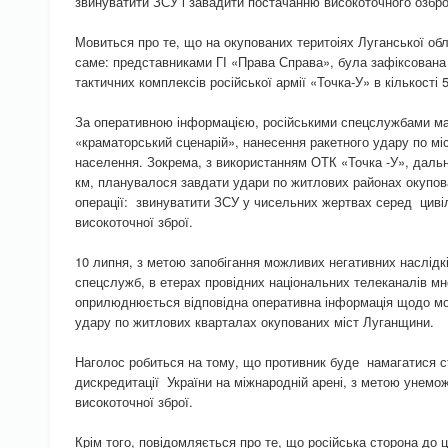
звинуватити ЗСУ і завадити постачанню високоточного озбр
Мовиться про те, що на окупованих теритоіях Луганської обл
саме: представниками ГІ «Права Справа», була зафіксована
тактичних комплексів російської армії «Точка-У» в кількості
За оперативною інформацією, російськими спецслужбами мав
«краматорський сценарій», нанесення ракетного удару по мі
населення. Зокрема, з використанням ОТК «Точка -У», даль
км, планувалося завдати удари по житлових районах окупова
операції: звинуватити ЗСУ у чисельних жертвах серед циві
високоточної зброї.
10 липня, з метою запобігання можливих негативних наслідків
спецслужб, в етерах провідних національних телеканалів мн
оприлюднюється відповідна оперативна інформація щодо мо
удару по житлових кварталах окупованих міст Луганщини.
Наголос робиться на тому, що противник буде намагатися с
дискредитації України на міжнародній арені, з метою унем
високоточної зброї.
Крім того, повідомляється про те, що російська сторона до 