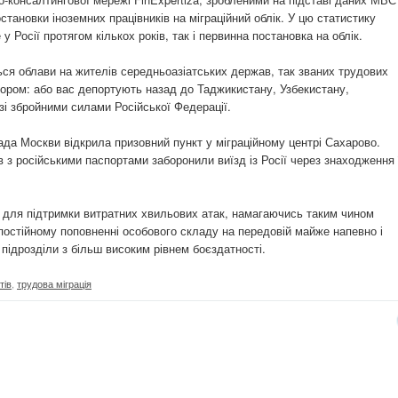
становки іноземних працівників на міграційний облік. У цю статистику
у Росії протягом кількох років, так і первинна постановка на облік.
ться облави на жителів середньоазіатських держав, так званих трудових
бором: або вас депортують назад до Таджикистану, Узбекистану,
 зі збройними силами Російської Федерації.
ада Москви відкрила призовний пункт у міграційному центрі Сахарово.
в з російськими паспортами заборонили виїзд із Росії через знаходження 
и для підтримки витратних хвильових атак, намагаючись таким чином
постійному поповненні особового складу на передовій майже напевно і
підрозділи з більш високим рівнем боєздатності.
тів
,
трудова міграція