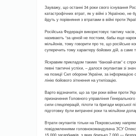
Зауважу, що останні 34 роки свого існування Рос
катастрофічних втрат, як у війні з Україною, не бу
йдуть у порівняння з втратами в війні проти Украї
Російська Федерація використовує тактику часів Д
називають “за ценой не постоим, бабы еще нарож
мільйонів, тому говорити про те, що російське 
суперечить тому характеру бойових дій, а саме та
Яскравим прикладом такиих “банзай-атак” є спроб
певні тактичні успіхи, – далося окупантам зі зна
на позиції Сил оборони України, за інформацією
лінію бойового зіткнення на утилізацію.
Варто відзначити, що за три роки війни проти Укр
призначення Головного управління Генерального ш
сили спецоперацій, пілоти та бригади морської пі
підготовку були витрачені роки та мільйони дола
Втрати окупантів тільки на Покровському напрямк
повідомленнями головнокомандувача ЗСУ Олекса
15 000 загарбників, з яких близько 7 000 — безпо