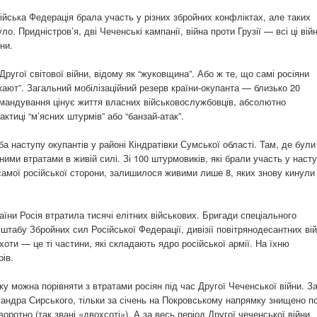
ійська Федерація брала участь у різних збройних конфліктах, але таких
ло. Придністров’я, дві Чеченські кампанії, війна проти Грузії — всі ці вій
ни.
ругої світової війни, відому як “жуковщина”. Або ж те, що самі росіяни
ают”. Загальний мобілізаційний резерв країни-окупанта — близько 20
командування цінує життя власних військовослужбовців, абсолютно
ктиці “м’ясних штурмів” або “банзай-атак”.
а наступу окупантів у районі Кіндратівки Сумської області. Там, де були
чними втратами в живій силі. Зі 100 штурмовиків, які брали участь у насту
 самої російської сторони, залишилося живими лише 8, яких знову кинули
аїни Росія втратила тисячі елітних військових. Бригади спеціального
табу Збройних сил Російської Федерації, дивізії повітрянодесантних вій
хоти — це ті частини, які складають ядро російської армії. На їхню
рів.
у можна порівняти з втратами росіян під час Другої Чеченської війни. З
ндра Сирського, тільки за січень на Покровському напрямку знищено п
воротно (так звані «двохсоті»). А за весь період Другої чеченської війни