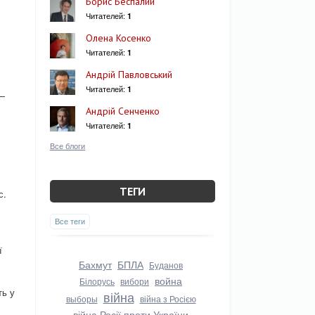
Борис Беспалий
Читателей:
1
Олена Косенко
Читателей:
1
Андрій Павловський
Читателей:
1
 —
Андрій Сенченко
Читателей:
1
Все блоги
ТЕГИ
с.
Все теги
ї
Бахмут
БПЛА
Буданов
война
Білорусь
вибори
ть у
війна
выборы
війна з Росією
війна Росії проти України