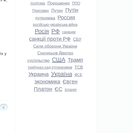
Порошенко
політика
ППО
Путін
Путин
Пригожин
Россия
путіноміка
російсько-українська війна
Росія
РФ
санкции
санкції проти РФ
СБУ
Сили оборони України
Снєгирьов Дмитро
їх у
США
Трамп
суспільство
ТСВ
трибунал над путинизмом
Україна
Украина
ФСБ
экономика
Євген
Платон
ЄС
Іспанія
0