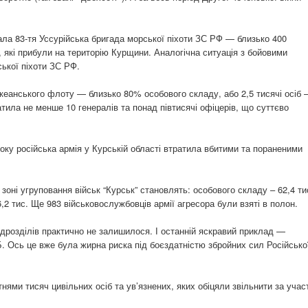
нала 83-тя Уссурійська бригада морської піхоти ЗС РФ — близько 400
, які прибули на територію Курщини. Аналогічна ситуація з бойовими
ської піхоти ЗС РФ.
оокеанського флоту — близько 80% особового складу, або 2,5 тисячі осіб
тила не менше 10 генералів та понад півтисячі офіцерів, що суттєво
оку російська армія у Курській області втратила вбитими та пораненими
 зоні угруповання військ “Курськ” становлять: особового складу – 62,4 ти
 36,2 тис. Ще 983 військовослужбовців армії агресора були взяті в полон.
підрозділів практично не залишилося. І останній яскравий приклад —
 Ось це вже була жирна риска під боєздатністю збройних сил Російсько
ями тисяч цивільних осіб та ув’язнених, яких обіцяли звільнити за учас