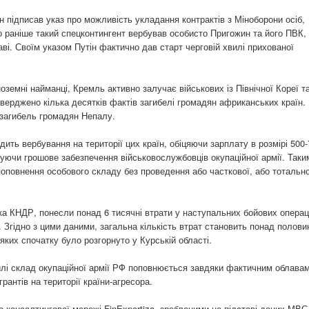
ін підписав указ про можливість укладання контрактів з Міноборони осіб,
о раніше такий спецконтингент вербував особисто Пригожин та його ПВК,
ві. Своїм указом Путін фактично дав старт черговій хвилі прихованої
іноземні найманці, Кремль активно залучає військових із Північної Кореї т
тверджено кілька десятків фактів загибелі громадян африканських країн.
загибель громадян Непалу.
дить вербування на території цих країн, обіцяючи зарплату в розмірі 500
вуючи грошове забезпечення військовослужбовців окупаційної армії. Таки
оповнення особового складу без проведення або часткової, або тотально
ька КНДР, понесли понад 6 тисячні втрати у наступальних бойових операц
ї. Згідно з цими даними, загальна кількість втрат становить понад полови
ких спочатку було розгорнуто у Курській області.
илі склад окупаційної армії РФ поповнюється завдяки фактичним облава
рантів на території країни-агресора.
-консалтингової мережі FinExpertiza, зробленими на підставі даних МВС