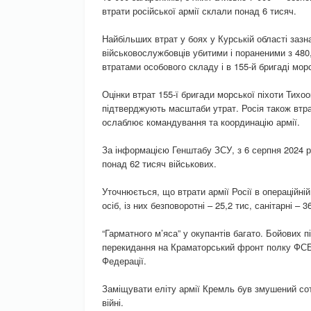
втрати російської армії склали понад 6 тисяч.
Найбільших втрат у боях у Курській області заз
військовослужбовців убитими і пораненими з 480
втратами особового складу і в 155-й бригаді мор
Оцінки втрат 155-ї бригади морської піхоти Тих
підтверджують масштаби утрат. Росія також втра
ослаблює командування та координацію армії.
За інформацією Генштабу ЗСУ, з 6 серпня 2024 р
понад 62 тисяч військових.
Уточнюється, що втрати армії Росії в операційній
осіб, із них безповоротні – 25,2 тис, санітарні –
“Гарматного м’яса” у окупантів багато. Бойових 
перекидання на Краматорський фронт полку ФСБ.
Федерації.
Заміщувати еліту армії Кремль був змушений сотн
війні.