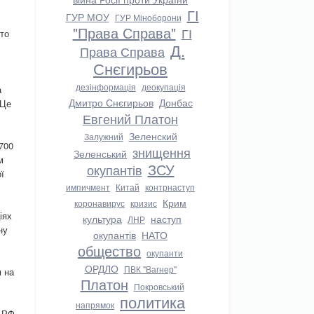
ГІ
ГУР МОУ
ГУР Міноборони
"Права Справа"
ГІ
 то
Д.
Права Справа
Снєгирьов
дезінформація
деокупація
а
Дмитро Снєгирьов
Донбас
 Це
Евгений Платон
Зеленский
Залужний
-700
знищення
Зеленський
м
ЗСУ
окупантів
ї
импичмент
Китай
контрнаступ
Крим
коронавирус
кризис
іях
культура
наступ
ЛНР
ну
окупантів
НАТО
общество
окупанти
ОРДЛО
ПВК "Вагнер"
м на
Платон
Покровський
политика
напрямок
 РФ,