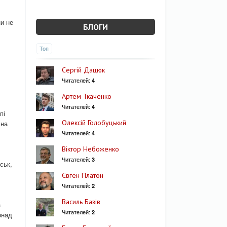
ни не
БЛОГИ
Топ
Сергій Дацюк
Читателей:
4
Артем Ткаченко
Читателей:
4
пі
Олексій Голобуцький
 на
Читателей:
4
Віктор Небоженко
Читателей:
3
ськ,
Євген Платон
Читателей:
2
Василь Базів
а
Читателей:
2
онад