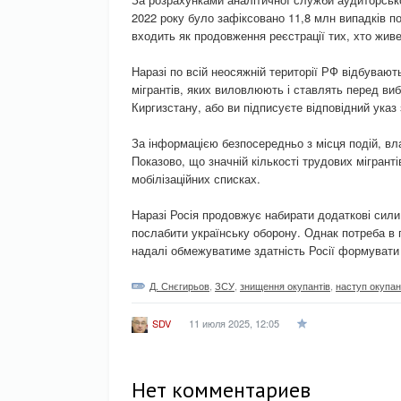
2022 року було зафіксовано 11,8 млн випадків по
входить як продовження реєстрації тих, хто живе 
Наразі по всій неосяжній території РФ відбуваю
мігрантів, яких виловлюють і ставлять перед ви
Киргизстану, або ви підписуєте відповідний указ
За інформацією безпосередньо з місця подій, вл
Показово, що значній кількості трудових мігранті
мобілізаційних списках.
Наразі Росія продовжує набирати додаткові сил
послабити українську оборону. Однак потреба в 
надалі обмежуватиме здатність Росії формувати 
Д. Снєгирьов
,
ЗСУ
,
знищення окупантів
,
наступ окупан
11 июля 2025, 12:05
SDV
Нет комментариев