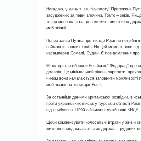
Нагадаю, у день т. зв. “заколоту” Пригожина Пут
засуджених за певні злочини. Тобто – зеків. Якщ
тепер монополія на це належить винятково держа
мобілізації.
Попри заяви Путіна про те, що Росії не потрібні 
найманців з інших країн. На цей момент, вже під
насамперед Сомалі, Судан. Є повідомлення про 
Міністерство оборони Російської Федерації прово
доларів. Це мінімальний рівень зарплати, врахо
чином вони намагаються заповнити можливості п
мобілізації на території Росії.
За останніми даними британської розвідки, війс
проти українських військ у Курській області Росі
від приблизно 11000 військовослужбовців КНДР, я
Щоби компенсувати колосальні втрати у живій с
жителів середньоазіатських держав, трудових міг
За розрахунками аналітичної служби аудиторсько