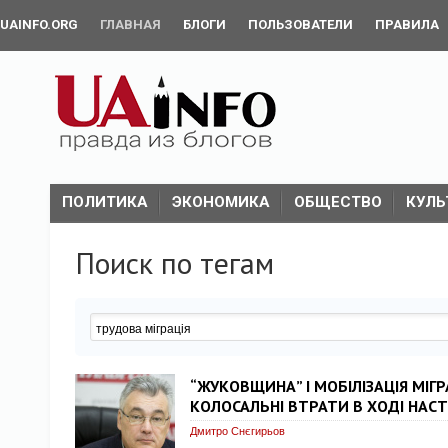
UAINFO.ORG
ГЛАВНАЯ
БЛОГИ
ПОЛЬЗОВАТЕЛИ
ПРАВИЛА
ПОЛИТИКА
ЭКОНОМИКА
ОБЩЕСТВО
КУЛЬ
Поиск по тегам
“ЖУКОВЩИНА” І МОБІЛІЗАЦІЯ МІГР
КОЛОСАЛЬНІ ВТРАТИ В ХОДІ НАС
Дмитро Снєгирьов