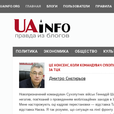
UAINFO.ORG
ГЛАВНАЯ
БЛОГИ
ПОЛЬЗОВАТЕЛИ
ПРАВИЛА
ПОЛИТИКА
ЭКОНОМИКА
ОБЩЕСТВО
КУЛЬ
ЦЕ НОНСЕНС, КОЛИ КОМАНДУВАЧ СУХОП
ЗА ТЦК
Дмитро Снєгирьов
Новопризначений командувач Сухопутних військ Геннадій Ша
негатив, пов'язаний з проведенням мобілізаційних заходів в У
Мене насторожують оці кадрові перестановки — відставка Та
відставка Наєва. Я так розумію, що ситуація на лінії фронту 