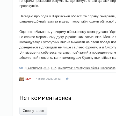
генерали прекрасно розуміють, що можуть стати цапами-від
прорахунків.
Нагадаю про події у Харківській області та справу генералів,
цапами-відбувайлами за відверті корупційні схеми обласної ц
Оця нестабільність у вищому військовому командуванні Укра
не сприяє моральному духу українських захисників. Менше 
командувачу Сухопутних військ виконати на своїй посаді по
доведеться відповідати не лише за лінію фронту, а й Сухоп
Він візьме на себе весь негатив, пов'язаний з проведенням мо
абсолютний нонсенс, коли командувач Сухопутних військ має
Д. Снєгирьов
,
ЗСУ
,
ТЦК
,
командувач Сухопутних військ
,
Шаповалов
4 июля 2025, 00:43
SDV
Нет комментариев
Свернуть все