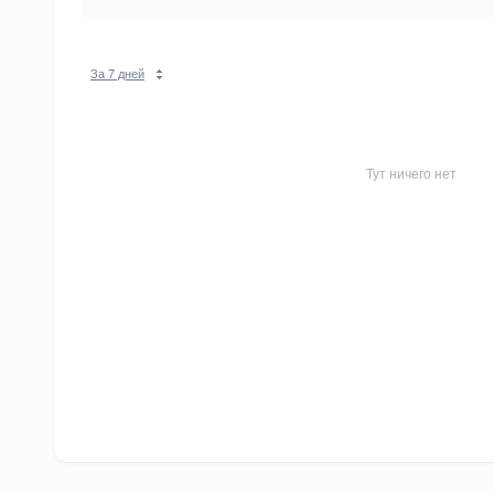
За 7 дней
Тут ничего нет