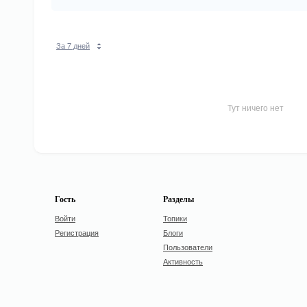
За 7 дней
Тут ничего нет
Гость
Разделы
Войти
Топики
Регистрация
Блоги
Пользователи
Активность