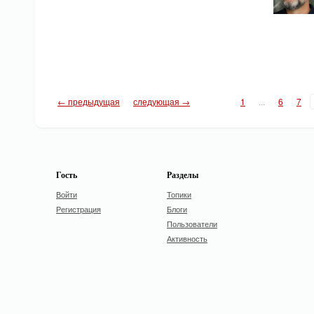
← предыдущая
следующая →
1
...
6
7
Гость
Разделы
Войти
Топики
Регистрация
Блоги
Пользователи
Активность