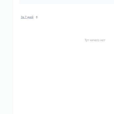
За 7 дней
Тут ничего нет