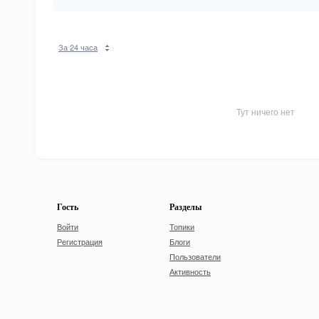
За 24 часа
Тут ничего нет
Гость
Разделы
Войти
Топики
Регистрация
Блоги
Пользователи
Активность