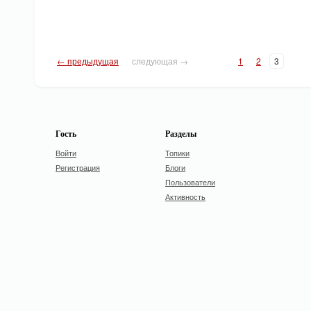
← предыдущая
следующая →
1
2
3
Гость
Разделы
Войти
Топики
Регистрация
Блоги
Пользователи
Активность