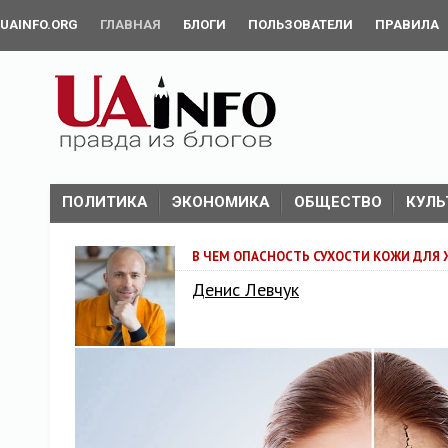
UAINFO.ORG
ГЛАВНАЯ
БЛОГИ
ПОЛЬЗОВАТЕЛИ
ПРАВИЛА
ПОЛИТИКА
ЭКОНОМИКА
ОБЩЕСТВО
КУЛЬ
В ЧЕМ ОПАСНОСТЬ СУХОСТИ КОЖИ ДЛЯ
Денис Левчук