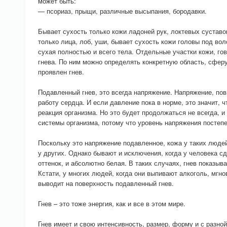
может быть:
— псориаз, прыщи, различные высыпания, бородавки.
Бывает сухость только кожи ладоней рук, локтевых суставов
только лица, лоб, уши, бывает сухость кожи головы под во
сухая полностью и всего тела. Отдельные участки кожи, гов
гнева. По ним можно определять конкретную область, сферу
проявлен гнев.
Подавленный гнев, это всегда напряжение. Напряжение, по
работу сердца. И если давление пока в норме, это значит, 
реакция организма. Но это будет продолжаться не всегда, и
системы организма, потому что уровень напряжения постепе
Поскольку это напряжение подавленное, кожа у таких людей
у других. Однако бывают и исключения, когда у человека с
оттенок, и абсолютно белая. В таких случаях, гнев показыва
Кстати, у многих людей, когда они выпивают алкоголь, мгно
выводит на поверхность подавленный гнев.
Гнев – это тоже энергия, как и все в этом мире.
Гнев имеет и свою интенсивность, размер, форму и с разно