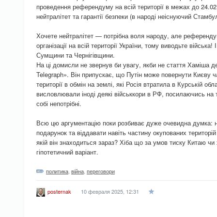
проведення референдуму на всій території в межах до 24.0
нейтралітет та гарантії безпеки (в народі неіснуючий Стамбу
Хочете нейтралітет — потрібна воля народу, але референду
організації на всій території України, тому виводьте війська!
Сумщини та Чернігівщини.
На ці домисли не звернув би увагу, якби не стаття Хаміша д
Telegraph». Він припускає, що Путін може повернути Києву ча
території в обмін на землі, які Росія втратила в Курській обла
висловлювали іноді деякі військкори в РФ, посилаючись на те
собі непотрібні.
Всю цю аргументацію поки розбиває дуже очевидна думка: н
подарунок та віддавати навіть частину окупованих територій в
якій він знаходиться зараз? Хіба що за умов тиску Китаю чи
гіпотетичний варіант.
политика
,
війна
,
переговори
10 февраля 2025, 12:31
posternak