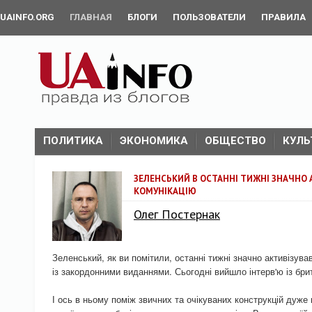
UAINFO.ORG
ГЛАВНАЯ
БЛОГИ
ПОЛЬЗОВАТЕЛИ
ПРАВИЛА
ПОЛИТИКА
ЭКОНОМИКА
ОБЩЕСТВО
КУЛЬ
ЗЕЛЕНСЬКИЙ В ОСТАННІ ТИЖНІ ЗНАЧНО 
КОМУНІКАЦІЮ
Олег Постернак
Зеленський, як ви помітили, останні тижні значно активізува
із закордонними виданнями. Сьогодні вийшло інтерв'ю із бр
І ось в ньому поміж звичних та очікуваних конструкцій дуж