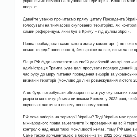
українських виборів на окупованих територіях. Вона на моїй п
вперше.
Давайте уважно прочитаємо пряму цитату Президента Украї
голосувати на тимчасово окупованих територіях, які контро
самий референдум, який був в Криму – під дулом зброї».
Поява необхідності саме такого змісту коментаря (і це поки 
немає твердої впевненості), ймовірніше за все, виникла не п
Якщо РФ буде наполягати на своїй улюбленій мантрі про «нел
адміністрація Трампа буде далі просувати порядок денний що
час руху до миру питання проведення виборів за українськи
визнаній території (можливо до лінії розмежування лютого 20
А це буде потребувати обговорення статусу окупованих терит
розріз із конституційними витівками Кремля у 2022 році, який
окуповані частини в своєму основному законі.
РФ хоче виборів на території України? Тоді Україна має прав
міжнародного права забезпечити їх проведення на всій терито
контролю над ними такої можливості немає, тому РФ має вив
Саме такою аргументацією в березні-квітні 2022 року україн