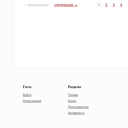
← предыдущая
следующая →
1
2
3
4
Гость
Разделы
Войти
Топики
Регистрация
Блоги
Пользователи
Активность