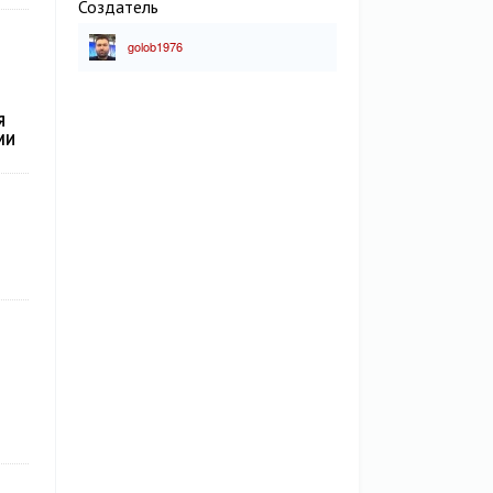
Создатель
golob1976
Я
МИ