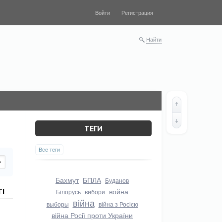
Войти
Регистрация
Найти
ТЕГИ
Все теги
Бахмут
БПЛА
Буданов
ТІ
война
Білорусь
вибори
війна
выборы
війна з Росією
війна Росії проти України