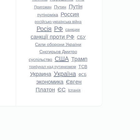
Путін
Путин
Пригожин
Россия
путіноміка
російсько-українська війна
Росія
РФ
санкции
санкції проти РФ
СБУ
Сили оборони України
Снєгирьов Дмитро
США
Трамп
суспільство
ТСВ
трибунал над путинизмом
Україна
Украина
ФСБ
экономика
Євген
Платон
ЄС
Іспанія