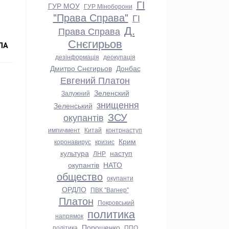
ГІ
ГУР МОУ
ГУР Міноборони
"Права Справа"
ГІ
Д.
Права Справа
Снєгирьов
ЛА
дезінформація
деокупація
Дмитро Снєгирьов
Донбас
Евгений Платон
Зеленский
Залужний
знищення
Зеленський
ЗСУ
окупантів
импичмент
Китай
контрнаступ
Крим
коронавирус
кризис
культура
наступ
ЛНР
окупантів
НАТО
общество
окупанти
ОРДЛО
ПВК "Вагнер"
Платон
Покровський
политика
напрямок
Порошенко
політика
ППО