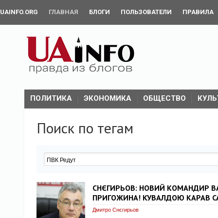
UAINFO.ORG
ГЛАВНАЯ
БЛОГИ
ПОЛЬЗОВАТЕЛИ
ПРАВИЛА
ПОЛИТИКА
ЭКОНОМИКА
ОБЩЕСТВО
КУЛЬ
Поиск по тегам
СНЄГИРЬОВ: НОВИЙ КОМАНДИР ВА
ПРИГОЖИНА! КУВАЛДОЮ КАРАВ СА
Дмитро Снєгирьов