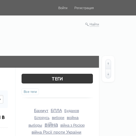
Войти
Регистрация
Найти
ТЕГИ
Все теги
Бахмут
БПЛА
Буданов
 В
война
Білорусь
вибори
війна
выборы
війна з Росією
війна Росії проти України