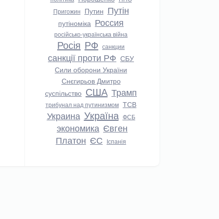
Путін
Путин
Пригожин
Россия
путіноміка
російсько-українська війна
Росія
РФ
санкции
санкції проти РФ
СБУ
Сили оборони України
Снєгирьов Дмитро
США
Трамп
суспільство
ТСВ
трибунал над путинизмом
Україна
Украина
ФСБ
экономика
Євген
Платон
ЄС
Іспанія