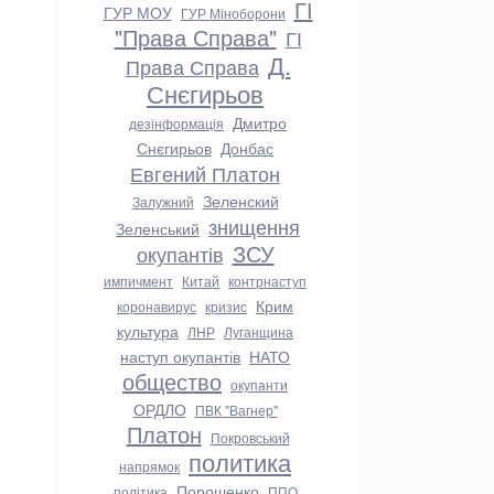
ГІ
ГУР МОУ
ГУР Міноборони
"Права Справа"
ГІ
Д.
Права Справа
Снєгирьов
Дмитро
дезінформація
Снєгирьов
Донбас
Евгений Платон
Зеленский
Залужний
знищення
Зеленський
ЗСУ
окупантів
импичмент
Китай
контрнаступ
Крим
коронавирус
кризис
культура
ЛНР
Луганщина
наступ окупантів
НАТО
общество
окупанти
ОРДЛО
ПВК "Вагнер"
Платон
Покровський
политика
напрямок
Порошенко
політика
ППО