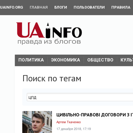
UAINFO.ORG
ГЛАВНАЯ
БЛОГИ
ПОЛЬЗОВАТЕЛИ
ПРАВИЛА
ПОЛИТИКА
ЭКОНОМИКА
ОБЩЕСТВО
КУЛЬ
Поиск по тегам
ЦИВІЛЬНО-ПРАВОВІ ДОГОВОРИ З I
Артем Ткаченко
17 декабря 2018, 17:19