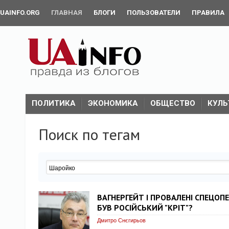
UAINFO.ORG
ГЛАВНАЯ
БЛОГИ
ПОЛЬЗОВАТЕЛИ
ПРАВИЛА
ПОЛИТИКА
ЭКОНОМИКА
ОБЩЕСТВО
КУЛЬ
Поиск по тегам
ВАГНЕРГЕЙТ І ПРОВАЛЕНІ СПЕЦОПЕ
БУВ РОСІЙСЬКИЙ "КРІТ"?
Дмитро Снєгирьов