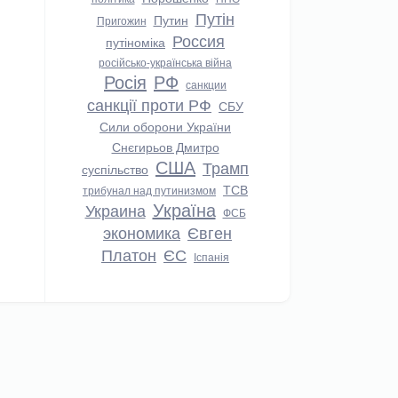
Путін
Путин
Пригожин
Россия
путіноміка
російсько-українська війна
Росія
РФ
санкции
санкції проти РФ
СБУ
Сили оборони України
Снєгирьов Дмитро
США
Трамп
суспільство
ТСВ
трибунал над путинизмом
Україна
Украина
ФСБ
экономика
Євген
Платон
ЄС
Іспанія