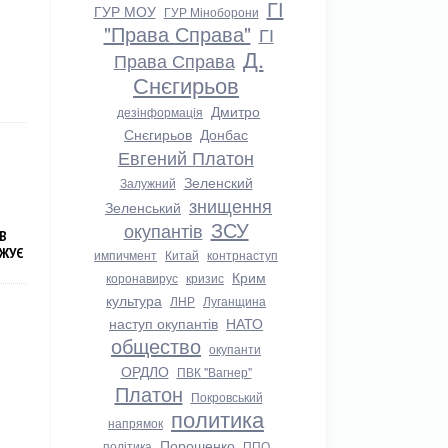
ГІ
ГУР МОУ
ГУР Міноборони
"Права Справа"
ГІ
Д.
Права Справа
Снєгирьов
Дмитро
дезінформація
Снєгирьов
Донбас
Евгений Платон
Зеленский
Залужний
знищення
Зеленський
ЗСУ
окупантів
В
ДЖУЄ
импичмент
Китай
контрнаступ
Крим
коронавирус
кризис
культура
ЛНР
Луганщина
наступ окупантів
НАТО
общество
окупанти
ОРДЛО
ПВК "Вагнер"
Платон
Покровський
политика
напрямок
Порошенко
політика
ППО