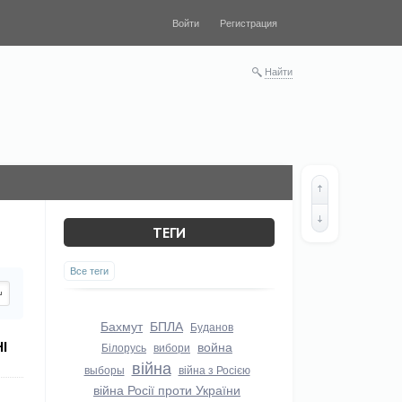
Войти
Регистрация
Найти
ТЕГИ
Все теги
Бахмут
БПЛА
Буданов
І
война
Білорусь
вибори
війна
выборы
війна з Росією
війна Росії проти України