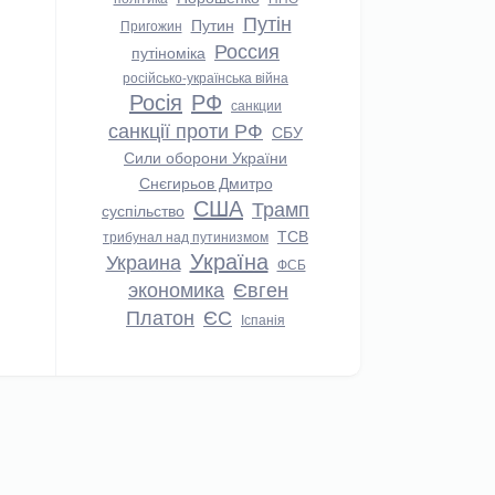
Путін
Путин
Пригожин
Россия
путіноміка
російсько-українська війна
Росія
РФ
санкции
санкції проти РФ
СБУ
Сили оборони України
Снєгирьов Дмитро
США
Трамп
суспільство
ТСВ
трибунал над путинизмом
Україна
Украина
ФСБ
экономика
Євген
Платон
ЄС
Іспанія