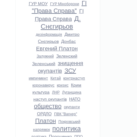
ГІ
ГУР МОУ
ГУР Міноборони
"Права Справа"
ГІ
Д.
Права Справа
Снєгирьов
Дмитро
дезінформація
Снєгирьов
Донбас
Евгений Платон
Зеленский
Залужний
знищення
Зеленський
ЗСУ
окупантів
импичмент
Китай
контрнаступ
Крим
коронавирус
кризис
культура
ЛНР
Луганщина
наступ окупантів
НАТО
общество
окупанти
ОРДЛО
ПВК "Вагнер"
Платон
Покровський
политика
напрямок
Порошенко
політика
ППО