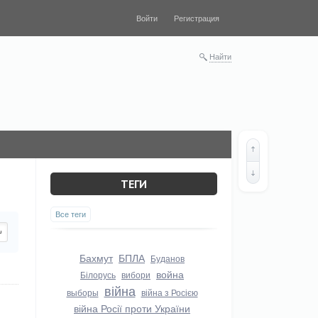
Войти
Регистрация
Найти
ТЕГИ
Все теги
Бахмут
БПЛА
Буданов
война
Білорусь
вибори
війна
выборы
війна з Росією
війна Росії проти України