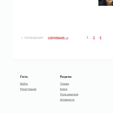
← предыдущая
следующая →
1
2
3
Гость
Разделы
Войти
Топики
Регистрация
Блоги
Пользователи
Активность