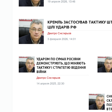
19 апреля 2026, 13:46
КРЕМЛЬ ЗАСТОСУВАВ ТАКТИКУ ШТ
ЦІЛІ УДАРІВ РФ
Дмитро Снєгирьов
3 февраля 2026, 14:01
УДАРОМ ПО СУМАХ РОСІЯНИ
ДЕМОНСТРУЮТЬ, ЩО МІНЯЮТЬ
ТАКТИКУ І СТРАТЕГІЮ ВЕДЕННЯ
ВІЙНИ
Дмитро Снєгирьов
14 апреля 2025, 22:30
СН
СКЛ
ПОЗ
ВТ