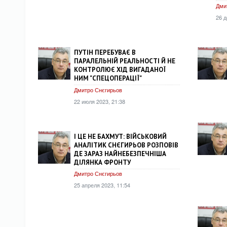
Дми
26 д
ПУТІН ПЕРЕБУВАЄ В
ПАРАЛЕЛЬНІЙ РЕАЛЬНОСТІ Й НЕ
КОНТРОЛЮЄ ХІД ВИГАДАНОЇ
НИМ "СПЕЦОПЕРАЦІЇ"
Дмитро Снєгирьов
22 июля 2023, 21:38
І ЦЕ НЕ БАХМУТ: ВІЙСЬКОВИЙ
АНАЛІТИК СНЄГИРЬОВ РОЗПОВІВ
ДЕ ЗАРАЗ НАЙНЕБЕЗПЕЧНІША
ДІЛЯНКА ФРОНТУ
Дмитро Снєгирьов
25 апреля 2023, 11:54