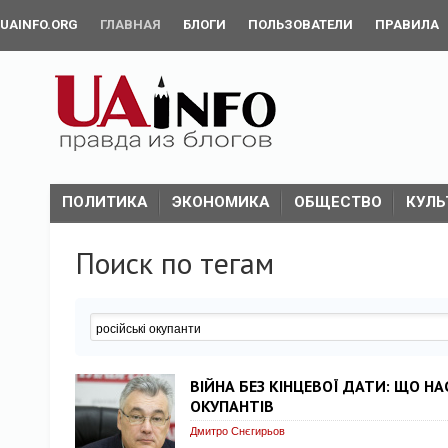
UAINFO.ORG
ГЛАВНАЯ
БЛОГИ
ПОЛЬЗОВАТЕЛИ
ПРАВИЛА
ПОЛИТИКА
ЭКОНОМИКА
ОБЩЕСТВО
КУЛЬ
Поиск по тегам
ВІЙНА БЕЗ КІНЦЕВОЇ ДАТИ: ЩО Н
ОКУПАНТІВ
Дмитро Снєгирьов