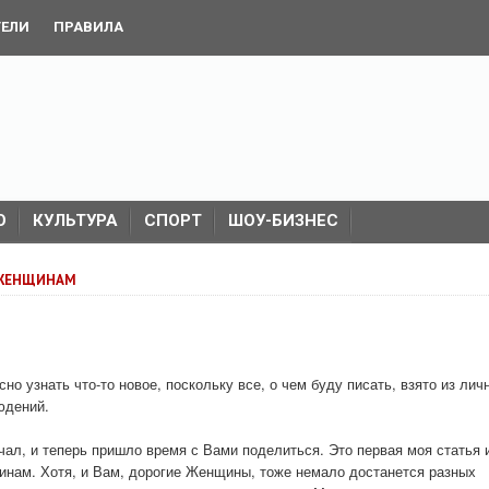
ТЕЛИ
ПРАВИЛА
О
КУЛЬТУРА
СПОРТ
ШОУ-БИЗНЕС
 ЖЕНЩИНАМ
но узнать что-то новое, поскольку все, о чем буду писать, взято из лич
юдений.
чал, и теперь пришло время с Вами поделиться. Это первая моя статья 
чинам. Хотя, и Вам, дорогие Женщины, тоже немало достанется разных