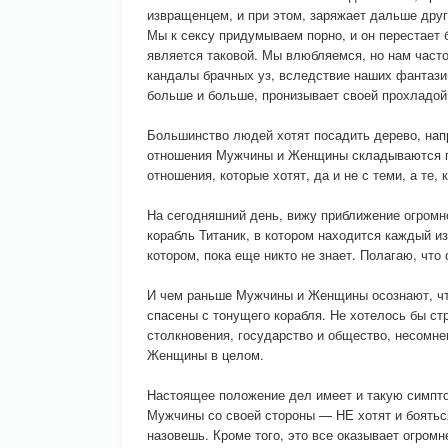
извращенцем, и при этом, заряжает дальше друг
Мы к сексу придумываем порно, и он перестает 
является таковой. Мы влюбляемся, но нам часто 
кандалы брачных уз, вследствие наших фантази
больше и больше, пронизывает своей прохладой
Большинство людей хотят посадить дерево, нап
отношения Мужчины и Женщины складываются по
отношения, которые хотят, да и не с теми, а те,
На сегодняшний день, вижу приближение огромно
корабль Титаник, в котором находится каждый из
котором, пока еще никто не знает. Полагаю, что
И чем раньше Мужчины и Женщины осознают, что
спасены с тонущего корабля. Не хотелось бы стр
столкновения, государство и общество, несомне
Женщины в целом.
Настоящее положение дел имеет и такую симпто
Мужчины со своей стороны — НЕ хотят и бояться
назовешь. Кроме того, это все оказывает огром