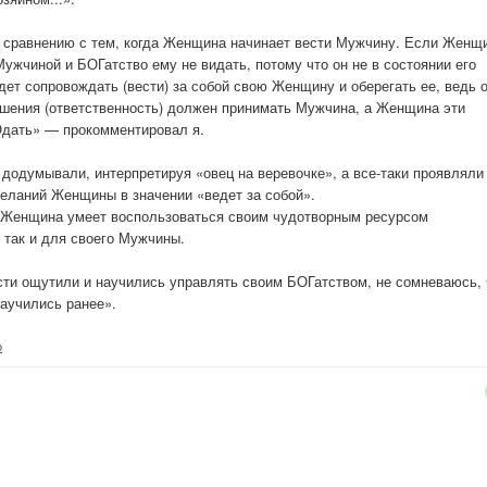
 сравнению с тем, когда Женщина начинает вести Мужчину. Если Женщ
ужчиной и БОГатство ему не видать, потому что он не в состоянии его
дет сопровождать (вести) за собой свою Женщину и оберегать ее, ведь 
ешения (ответственность) должен принимать Мужчина, а Женщина эти
Одать» — прокомментировал я.
 додумывали, интерпретируя «овец на веревочке», а все-таки проявляли
еланий Женщины в значении «ведет за собой».
ая Женщина умеет воспользоваться своим чудотворным ресурсом
 так и для своего Мужчины.
ти ощутили и научились управлять своим БОГатством, не сомневаюсь, 
научились ранее».
о