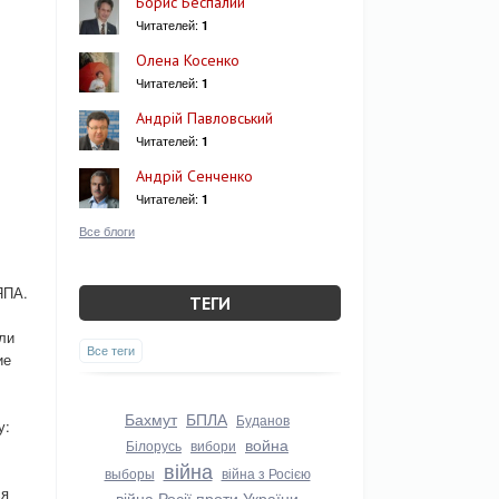
Борис Беспалий
Читателей:
1
Олена Косенко
Читателей:
1
Андрій Павловський
Читателей:
1
Андрій Сенченко
Читателей:
1
Все блоги
ЯПА.
ТЕГИ
ли
Все теги
ие
Бахмут
БПЛА
Буданов
у:
война
Білорусь
вибори
війна
выборы
війна з Росією
ся
війна Росії проти України