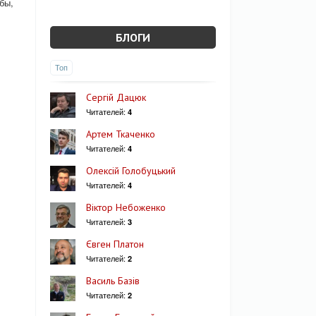
бы,
БЛОГИ
Топ
Сергій Дацюк
Читателей:
4
Артем Ткаченко
Читателей:
4
Олексій Голобуцький
Читателей:
4
Віктор Небоженко
Читателей:
3
Євген Платон
Читателей:
2
Василь Базів
Читателей:
2