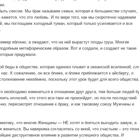
их.
быть сексом. Мы брак называем семья, которая в большинстве случаях, 
кажется, что это любовь. И по мере того, как мы скоротечно надеваем
й, мы поглощаем холодный туман, который только усиливается и все
.
ример яблоню, а ожидают, что на ней вырастут плоды груш. Многие
добным метафорическим образом. Вот и создали, и создают не такие
 которые придумали.
й беды в обществе, которая одиноко плывет в океанской вселенной, сл
 нас. К сожалению, он все ближе, и ближе приближается к айсбергу, о
 столкновение неизбежно, поскольку этот урок будет для всего общества
 необходимо измениться в отношении друг друга, тем больше людей б
оить иллюзий, что этого все-таки не произойдет, но после последствий
нно, пересмотрят отношение к браку, и как таковому союзу Мужчины и
матику, что многие Женщины — НЕ хотят и бояться выходить замуж, а
 жениться. Вы наверняка согласитесь со мной, что счастьем – это точн
нейшее деструктивное влияние в развитии успешного общества. И