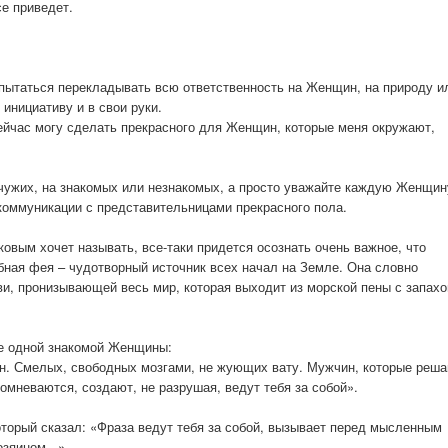
се приведет.
 пытаться перекладывать всю ответственность на Женщин, на природу и
 инициативу и в свои руки.
сейчас могу сделать прекрасного для Женщин, которые меня окружают,
чужих, на знакомых или незнакомых, а просто уважайте каждую Женщин
 коммуникации с представительницами прекрасного пола.
аковым хочет называть, все-таки придется осознать очень важное, что
ная фея – чудотворный источник всех начал на Земле. Она словно
и, пронизывающей весь мир, которая выходит из морской пены с запах
е одной знакомой Женщины:
 Смелых, свободных мозгами, не жующих вату. Мужчин, которые реша
омневаются, создают, не разрушая, ведут тебя за собой».
торый сказал: «Фраза ведут тебя за собой, вызывает перед мысленным
зяином...».