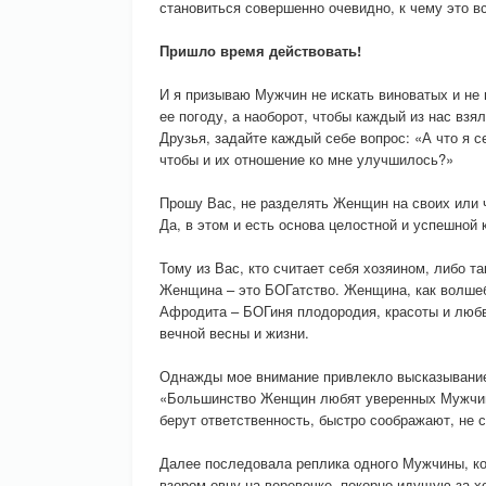
становиться совершенно очевидно, к чему это в
Пришло время действовать!
И я призываю Мужчин не искать виноватых и не
ее погоду, а наоборот, чтобы каждый из нас взял
Друзья, задайте каждый себе вопрос: «А что я 
чтобы и их отношение ко мне улучшилось?»
Прошу Вас, не разделять Женщин на своих или 
Да, в этом и есть основа целостной и успешной
Тому из Вас, кто считает себя хозяином, либо т
Женщина – это БОГатство. Женщина, как волшеб
Афродита – БОГиня плодородия, красоты и любв
вечной весны и жизни.
Однажды мое внимание привлекло высказывани
«Большинство Женщин любят уверенных Мужчин.
берут ответственность, быстро соображают, не с
Далее последовала реплика одного Мужчины, ко
взором овцу на веревочке, покорно идущую за хо