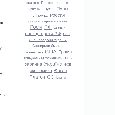
Порошенко
політика
ППО
Путін
Путин
Пригожин
Россия
путіноміка
російсько-українська війна
ли
Росія
РФ
санкции
санкції проти РФ
СБУ
Сили оборони України
Снєгирьов Дмитро
у.
США
Трамп
суспільство
ТСВ
трибунал над путинизмом
Україна
Украина
ФСБ
экономика
Євген
ом
Платон
ЄС
Іспанія
ют,