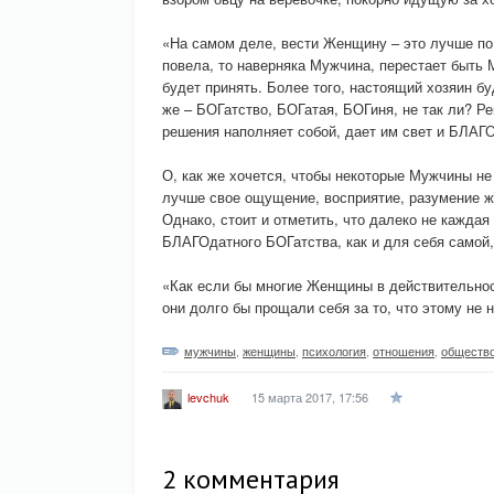
«На самом деле, вести Женщину – это лучше по
повела, то наверняка Мужчина, перестает быть М
будет принять. Более того, настоящий хозяин бу
же – БОГатство, БОГатая, БОГиня, не так ли? Р
решения наполняет собой, дает им свет и БЛАГ
О, как же хочется, чтобы некоторые Мужчины не
лучше свое ощущение, восприятие, разумение ж
Однако, стоит и отметить, что далеко не кажд
БЛАГОдатного БОГатства, как и для себя самой,
«Как если бы многие Женщины в действительнос
они долго бы прощали себя за то, что этому не 
мужчины
,
женщины
,
психология
,
отношения
,
обществ
15 марта 2017, 17:56
levchuk
2 комментария