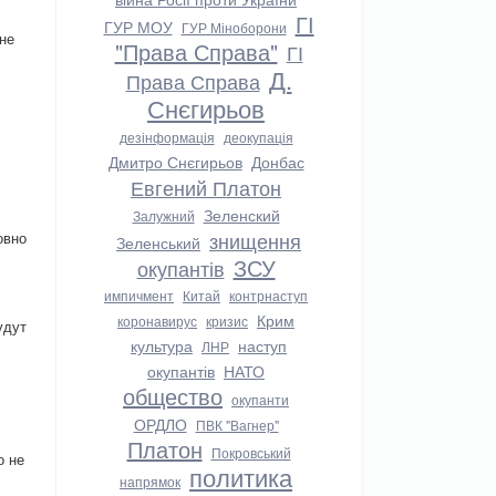
ГІ
ГУР МОУ
ГУР Міноборони
не
"Права Справа"
ГІ
Д.
Права Справа
Снєгирьов
дезінформація
деокупація
Дмитро Снєгирьов
Донбас
Евгений Платон
Зеленский
Залужний
знищення
овно
Зеленський
ЗСУ
окупантів
.
импичмент
Китай
контрнаступ
Крим
коронавирус
кризис
удут
культура
наступ
ЛНР
окупантів
НАТО
общество
окупанти
ОРДЛО
ПВК "Вагнер"
Платон
Покровський
о не
политика
напрямок