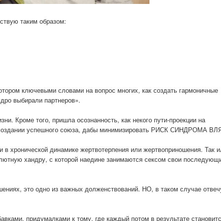
ствую таким образом:
котором ключевыми словами на вопрос многих, как создать гармоничные
удро выбирали партнеров».
ни. Кроме того, пришла осознанность, как некого пути-проекции на
в создании успешного союза, дабы минимизировать РИСК СИНДРОМА ВЛ
и в хронической динамике жертвотерпения или жертвоприношения. Так и
лютную хандру, с которой наедине занимаются сексом свои последующ
ошениях, это одно из важных долженствований. НО, в таком случае отвеч
авками, придумалками к тому, где каждый потом в результате становит