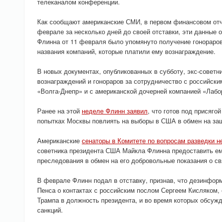
телеканалом конференции.
Как сообщают американские СМИ, в первом финансовом отч
феврале за несколько дней до своей отставки, эти данные 
Флинна от 11 февраля было упомянуто получение гонораров 
названия компаний, которые платили ему вознаграждение.
В новых документах, опубликованных в субботу, экс-советн
вознаграждений и гонораров за сотрудничество с российски
«Волга-Днепр» и с американской дочерней компанией «Лабо
Ранее на этой
неделе Флинн заявил
, что готов под присягой
попытках Москвы повлиять на выборы в США в обмен на защ
Американские
сенаторы в Комитете по вопросам разведки н
советника президента США Майкла Флинна предоставить ем
преследования в обмен на его добровольные показания о св
В феврале Флинн подал в отставку, признав, что дезинфор
Пенса о контактах с российским послом Сергеем Кисляком,
Трампа в должность президента, и во время которых обсуж
санкций.