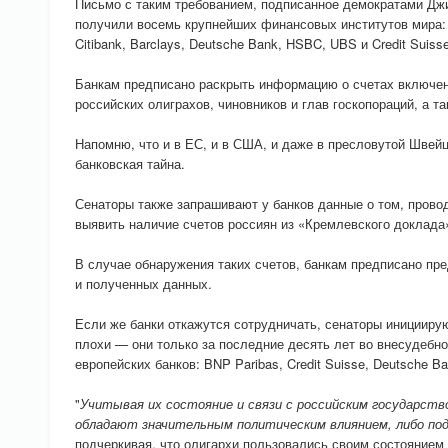
Письмо с таким требованием, подписанное демократами Д
получили восемь крупнейших финансовых институтов мира: 
Citibank, Barclays, Deutsche Bank, HSBC, UBS и Credit Suisse
Банкам предписано раскрыть информацию о счетах включен
российских олиграхов, чиновников и глав госкопораций, а т
Напомню, что и в ЕС, и в США, и даже в пресловутой Швейц
банковская тайна.
Сенаторы также запрашивают у банков данные о том, провод
выявить наличие счетов россиян из «Кремлевского доклада
В случае обнаружения таких счетов, банкам предписано пр
и полученных данных.
Если же банки откажутся сотрудничать, сенаторы инициир
плохи — они только за последние десять лет во внесудебн
европейских банков: BNP Paribas, Credit Suisse, Deutsche Ba
"
Учитывая их состояние и связи с российским государство
обладают значительным политическим влиянием, либо по
подчеркивая, что олигархи пользовались своим состоянием 