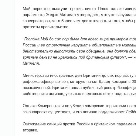
Мэй, вероятно, выступит против, пишет Times, однако иници
парламента Эндрю Митчелл утверждает, что уже заручился
консерваторов, чего более чем достаточно для того, чтобы
протесты правительства.
"
Госпожа Мэй до сих пор была для всего мира примером то
России и ее стремлению нарушать общепринятые мировые
действительно выполнить свое обещание, она должна сде
грязные деньги не хранились под британским флагом
", — 
Митчелл.
Министерство иностранных дел Британии до сих пор выступ
реформа офшорных зон, которую начал Дэвид Кэмерон в 201
незаконченной. Британия ввела публичный реестр бенефици
собственники активов, укрытых в сложных сетях подставны
Однако Кэмерон так и не убедил заморские территории посл
законопроект существует, и его активно поддерживает Лейб
Обсуждение санкций против России в британском парламен
вторник.