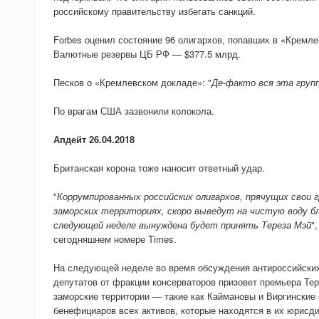
российскому правительству избегать санкций.
Forbes оценил состояние 96 олигархов, попавших в «Кремле
Валютные резервы ЦБ РФ — $377.5 млрд.
Песков о «Кремлевском докладе»: "
Де-факто вся эта груп
По врагам США зазвонили колокола.
Апдейт 26.04.2018
Британская корона тоже наносит ответный удар.
"
Коррумпированных российских олигархов, прячущих свои г
заморских территориях, скоро выведут на чистую воду бл
следующей неделе вынуждена будет принять Тереза Мэй
"
сегодняшнем номере Times.
На следующей неделе во время обсуждения антироссийских
депутатов от фракции консерваторов призовет премьера Тер
заморские территории — такие как Каймановы и Виргинские
бенефициаров всех активов, которые находятся в их юрисди