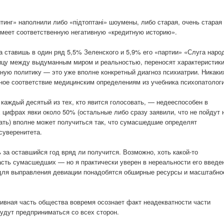
ейтинг» наполнили либо «підтоптані» шоумены, либо старая, очень старая
и имеет соответственную негативную «кредитную историю».
а ставишь в один ряд 5,5% Зеленского и 5,9% его «партии» «Слуга наро
ницу между выдуманным миром и реальностью, переносят характеристик
ьную политику — это уже вполне конкретный диагноз психиатрии. Никаки
ное соответствие медицинским определениям из учебника психопатологи
 каждый десятый из тех, кто явится голосовать, — недееспособен в
цифрах явки около 50% (остальные либо сразу заявили, что не пойдут 
овать) вполне может получиться так, что сумасшедшие определят
суверенитета.
 за оставшийся год вряд ли получится. Возможно, хоть какой-то
асть сумасшедших — но я практически уверен в нереальности его введе
: для выправления девиации понадобятся обширные ресурсы и масштабно
ктивная часть общества вовремя осознает факт неадекватности части
удут предприниматься со всех сторон.