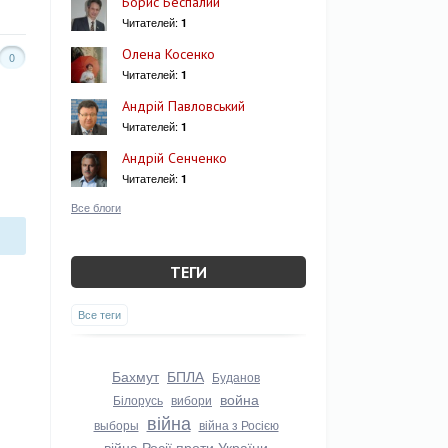
Борис Беспалий
Читателей:
1
Олена Косенко
0
Читателей:
1
Андрій Павловський
Читателей:
1
Андрій Сенченко
Читателей:
1
Все блоги
ТЕГИ
Все теги
Бахмут
БПЛА
Буданов
война
Білорусь
вибори
війна
выборы
війна з Росією
війна Росії проти України