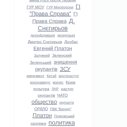
ГІ
ГУР МОУ
ГУР Міноборони
"Права Справа"
ГІ
Д.
Права Справа
Снєгирьов
дезінформація
деокупація
Дмитро Снєгирьов
Донбас
Евгений Платон
Зеленский
Залужний
знищення
Зеленський
ЗСУ
окупантів
импичмент
Китай
контрнаступ
Крим
коронавирус
кризис
культура
наступ
ЛНР
окупантів
НАТО
общество
окупанти
ОРДЛО
ПВК "Вагнер"
Платон
Покровський
политика
напрямок