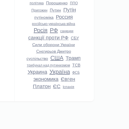
Порошенко
політика
ППО
Путін
Путин
Пригожин
Россия
путіноміка
російсько-українська війна
Росія
РФ
санкции
санкції проти РФ
СБУ
Сили оборони України
Снєгирьов Дмитро
США
Трамп
суспільство
ТСВ
трибунал над путинизмом
Україна
Украина
ФСБ
экономика
Євген
Платон
ЄС
Іспанія