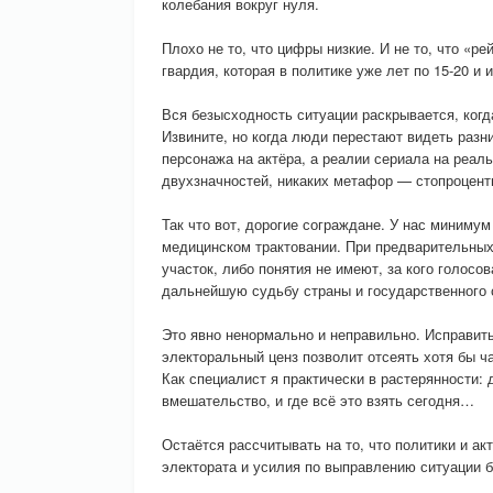
колебания вокруг нуля.
Плохо не то, что цифры низкие. И не то, что «р
гвардия, которая в политике уже лет по 15-20 
Вся безысходность ситуации раскрывается, когд
Извините, но когда люди перестают видеть раз
персонажа на актёра, а реалии сериала на реал
двухзначностей, никаких метафор — стопроцент
Так что вот, дорогие сограждане. У нас минимум
медицинском трактовании. При предварительных 
участок, либо понятия не имеют, за кого голос
дальнейшую судьбу страны и государственного 
Это явно ненормально и неправильно. Исправить
электоральный ценз позволит отсеять хотя бы ч
Как специалист я практически в растерянности
вмешательство, и где всё это взять сегодня…
Остаётся рассчитывать на то, что политики и а
электората и усилия по выправлению ситуации б