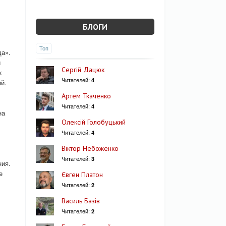
БЛОГИ
Топ
да».
и
Сергій Дацюк
х
Читателей:
4
й.
Артем Ткаченко
Читателей:
4
на
Олексій Голобуцький
Читателей:
4
Віктор Небоженко
Читателей:
3
ния.
е
Євген Платон
Читателей:
2
Василь Базів
Читателей:
2