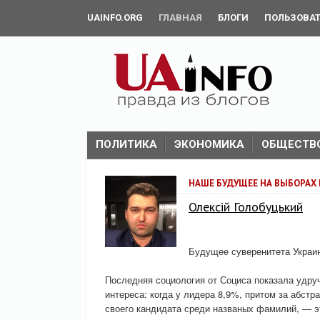
UAINFO.ORG
ГЛАВНАЯ
БЛОГИ
ПОЛЬЗОВА
ПОЛИТИКА
ЭКОНОМИКА
ОБЩЕСТВ
НАШЕ БУДУЩЕЕ НА ВЫБОРАХ
Олексій Голобуцький
Будущее суверенитета Украин
Последняя социология от Социса показала удру
интереса: когда у лидера 8,9%, притом за абстр
своего кандидата среди названых фамилий, — эт