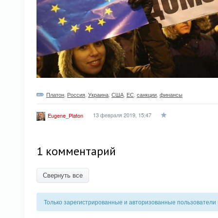
Платон
,
Россия
,
Украина
,
США
,
ЕС
,
санкции
,
финансы
13 февраля 2019, 15:47
Eugene_Platon
1 комментарий
Свернуть все
Только зарегистрированные и авторизованные пользователи 