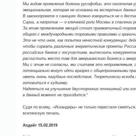
Мы видим проявления болезни русофобии, это оголтелая 
эмоциональная, которая не основана на экспертных данны
В законопроекте о санкциях должно говориться не о дест
Сирии, а напротив — о ключевой роли Москвы в спасении 
За этим проявлением эмоций стоит прагматичный торговы
общего с международными торговыми правилами и гранич
Это не что иное, как попытка нечестной конкуренции: де
чтобы сорвать различные энергетические проекты Росси
российских банков с госучастием, вытеснить конкурентны
расчистить место там для американского бизнеса и амери
Мы с этим не согласны, мы считаем это неприемлемым, 
потенциально могут идти вразрез с общепризнанными пра
иметь очень пагубные последствия. Теоретически всегда 
готовиться к худшему.
Надеяться на улучшение двусторонних отношений или хо
в данный момент не приходится.
"
Судя по всему, «Искандеры» не только перестали смеяться,
вселенскую печаль.
Апдейт 15.02.2019