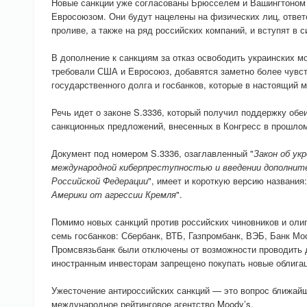
Новые санкции уже согласованы Брюсселем и Вашингтоном
Евросоюзом. Они будут нацелены на физических лиц, ответ
проливе, а также на ряд российских компаний, и вступят в с
В дополнение к санкциям за отказ освободить украинских мо
требовали США и Евросоюз, добавятся заметно более чувс
государственного долга и госбанков, которые в настоящий 
Речь идет о законе S.3336, который получил поддержку обе
санкционных предложений, внесенных в Конгресс в прошлом
Документ под номером S.3336, озаглавленный "
Закон об ук
международной киберпреступностью и введении дополнит
Российской Федерации
", имеет и короткую версию названия:
Америки от агрессии Кремля
".
Помимо новых санкций против российских чиновников и олига
семь госбанков: Сбербанк, ВТБ, Газпромбанк, ВЭБ, Банк Мо
Промсвязьбанк были отключены от возможности проводить 
иностранным инвесторам запрещено покупать новые облига
Ужесточение антироссийских санкций — это вопрос ближай
международное рейтинговое агентство Moody’s.