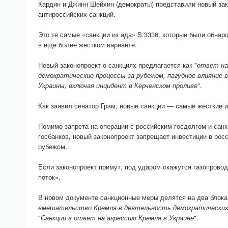
Кардин и Джинн Шейхин (демократы) представили новый зак
антироссийских санкций.
Это те самые «санкции из ада» S.3336, которые были обнаро
в еще более жестком варианте.
Новый законопроект о санкциях предлагается как "
ответ на
демократические процессы за рубежом, пагубное влияние 
Украины, включая инцидент в Керченском проливе
".
Как заявил сенатор Грэм, новые санкции — самые жесткие и
Помимо запрета на операции с российским госдолгом и санк
госбанков, новый законопроект запрещает инвестиции в рос
рубежом.
Если законопроект примут, под ударом окажутся газопровод
поток».
В новом документе санкционные меры делятся на два блока
вмешательство Кремля в деятельность демократически
"
Санкции в ответ на агрессию Кремля в Украине
".