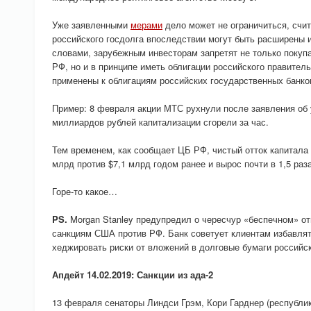
Уже заявленными
мерами
дело может не ограничиться, счит
российского госдолга впоследствии могут быть расширены 
словами, зарубежным инвесторам запретят не только покуп
РФ, но и в принципе иметь облигации российского правитель
применены к облигациям российских государственных банко
Пример: 8 февраля акции МТС рухнули после заявления об 
миллиардов рублей капитализации сгорели за час.
Тем временем, как сообщает ЦБ РФ, чистый отток капитала 
млрд против $7,1 млрд годом ранее и вырос почти в 1,5 раза
Горе-то какое…
PS.
Morgan Stanley предупредил о чересчур «беспечном» о
санкциям США против РФ. Банк советует клиентам избавлят
хеджировать риски от вложений в долговые бумаги российс
Апдейт 14.02.2019: Санкции из ада-2
13 февраля сенаторы Линдси Грэм, Кори Гарднер (республи