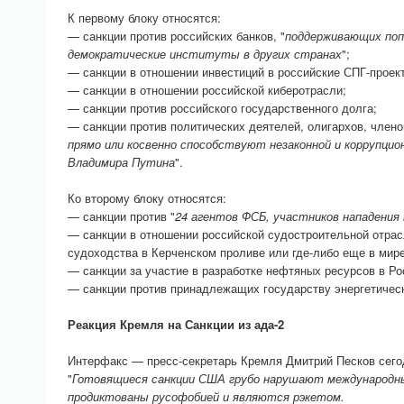
К первому блоку относятся:
— санкции против российских банков, "
поддерживающих поп
демократические институты в других странах
";
— санкции в отношении инвестиций в российские СПГ-проек
— санкции в отношении российской киберотрасли;
— санкции против российского государственного долга;
— санкции против политических деятелей, олигархов, членов
прямо или косвенно способствуют незаконной и коррупци
Владимира Путина
".
Ко второму блоку относятся:
— санкции против "
24 агентов ФСБ, участников нападения 
— санкции в отношении российской судостроительной отра
судоходства в Керченском проливе или где-либо еще в мире
— санкции за участие в разработке нефтяных ресурсов в Ро
— санкции против принадлежащих государству энергетическ
Реакция Кремля на Санкции из ада-2
Интерфакс — пресс-секретарь Кремля Дмитрий Песков сегодн
"
Готовящиеся санкции США грубо нарушают международны
продиктованы русофобией и являются рэкетом.