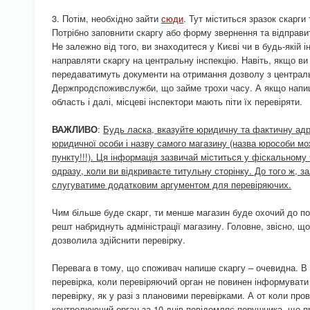
3. Потім, необхідно зайти
сюди
. Тут міститься зразок скарг
Потрібно заповнити скаргу або форму звернення та відправи
Не залежно від того, ви знаходитеся у Києві чи в будь-якій і
направляти скаргу на центральну інспекцію. Навіть, якщо ви
передаватимуть документи на отримання дозволу з централ
Держпродспоживслужби, що займе трохи часу. А якщо напиш
область і далі, місцеві інспектори мають піти їх перевіряти.
ВАЖЛИВО
:
Будь ласка, вказуйте юридичну та фактичну адр
юридичної особи і назву самого магазину (назва юрособи мож
пункту!!!). Ця інформація зазвичай міститься у фіскальному ч
одразу, коли ви відкриваєте титульну сторінку. До того ж, з
слугуватиме додатковим аргументом для перевіряючих.
Чим більше буде скарг, ти менше магазин буде охочий до пор
решт набриднуть адміністрації магазину. Головне, звісно,
дозволила здійснити перевірку.
Перевага в тому, що споживач напише скаргу – очевидна. В 
перевірка, коли перевіряючий орган не повинен інформувати
перевірку, як у разі з плановими перевірками. А от коли про
контролюючий орган за 10 днів повідомляє порушника, що пр