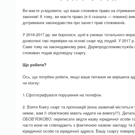
Ви маєте усвідомити, що ваше споживче право на отримання 
законом! А тому, ви маєте право (я б сказала — повинні) ви
дотримання законодавства про захист прав споживачів.
У 2016-2017 рр. ми боролися, щоб в умовах тотального морат
дозволені такі перевірки на основі скарг від людей. У 2017 р
Саме тому на законодавчому рівні, Держпродспоживслужба 
споживач подав відповідну скаргу.
Що робити?
Ось, що потрібно робити, якщо ваше питання не вирішила ад
чи кіоску:
1.Сфотографувати порушення на телефон.
2. Взяти Книгу скарг та пропозицій (вона зазвичай міститься
немає, вам її обов'язково мають надати на вимогу!!!). Дета
ОБОВ’ЯЗКОВО: переписати звідти назву юридичної особи т
часто вони не співпадають з фактичною назвою закладу та 
юридичної особи та юридичної адреси, Вашу скаргу повернут