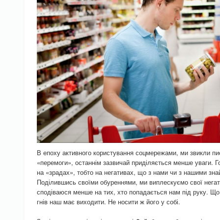
В епоху активного користування соцмережами, ми звикли пис
«перемоги», останнім зазвичай приділяється менше уваги. 
на «зрадах», тобто на негативах, що з нами чи з нашими зн
Поділившись своїми обуреннями, ми виплескуємо свої негатив
сподіваюся менше на тих, хто попадається нам під руку. Що
гнів наш має виходити. Не носити ж його у собі.