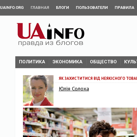
UAINFO.ORG
ГЛАВНАЯ
БЛОГИ
ПОЛЬЗОВАТЕЛИ
ПРАВИЛА
ПОЛИТИКА
ЭКОНОМИКА
ОБЩЕСТВО
КУЛЬ
ЯК ЗАХИСТИТИСЯ ВІД НЕЯКІСНОГО ТОВАР
Юлія Солоха