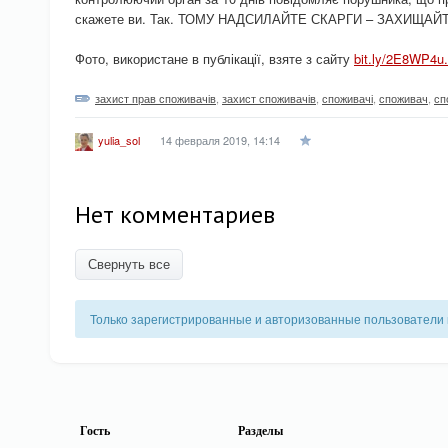
скажете ви. Так. ТОМУ НАДСИЛАЙТЕ СКАРГИ – ЗАХИЩАЙ
Фото, використане в публікації, взяте з сайту
bit.ly/2E8WP4u.
захист прав споживачів
,
захист споживачів
,
споживачі
,
споживач
,
сп
14 февраля 2019, 14:14
yulia_sol
Нет комментариев
Свернуть все
Только зарегистрированные и авторизованные пользователи 
Гость
Разделы