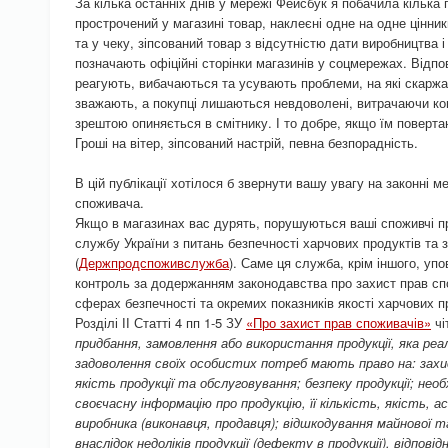
За кілька останніх днів у мережі Фейсбук я побачила кілька
прострочений у магазині товар, наклеєні одне на одне цінники
та у чеку, зіпсований товар з відсутністю дати виробництва і 
позначають офіційні сторінки магазинів у соцмережах. Відпо
реагують, вибачаються та усувають проблеми, на які скаржа
зважають, а покупці лишаються невдоволені, витрачаючи кош
зрештою опиняється в смітнику. І то добре, якщо їм повертаю
Гроші на вітер, зіпсований настрій, певна безпорадність.
В цій публікації хотілося б звернути вашу увагу на законні 
споживача.
Якщо в магазинах вас дурять, порушуються ваші споживчі п
службу України з питань безпечності харчових продуктів та 
(
Держпродспоживслужба
). Саме ця служба, крім іншого, у
контроль за додержанням законодавства про захист прав спо
сферах безпечності та окремих показників якості харчових п
Розділі ІІ Статті 4 пп 1-5 ЗУ
«Про захист прав споживачів»
чі
придбання, замовлення або використання продукції, яка реа
задоволення своїх особистих потреб мають право на: захи
якість продукції та обслуговування; безпеку продукції; нео
своєчасну інформацію про продукцію, її кількість, якість, 
виробника (виконавця, продавця); відшкодування майнової т
внаслідок недоліків продукції (дефекту в продукції), відповід