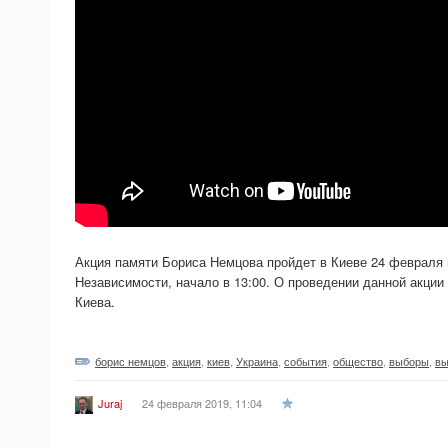
Акция памяти Бориса Немцова пройдет в Киеве 24 февраля
Независимости, начало в 13:00. О проведении данной акци
Киева.
борис немцов
,
акция
,
киев
,
Украина
,
события
,
общество
,
выборы
,
вы
24 февраля 2019, 11:04
Juraj