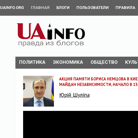
UAINFO.ORG
ГЛАВНАЯ
БЛОГИ
ПОЛЬЗОВАТЕЛИ
ПРАВИЛА
ПОЛИТИКА
ЭКОНОМИКА
ОБЩЕСТВО
КУЛЬ
АКЦИЯ ПАМЯТИ БОРИСА НЕМЦОВА В КИЕ
МАЙДАН НЕЗАВИСИМОСТИ, НАЧАЛО В 13:
Юрій Шуліпа