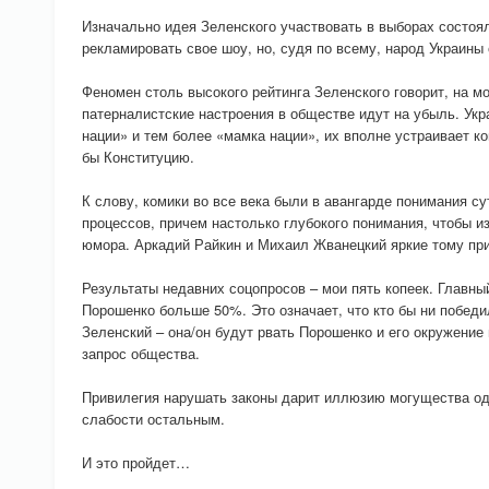
Изначально идея Зеленского участвовать в выборах состоял
рекламировать свое шоу, но, судя по всему, народ Украины
Феномен столь высокого рейтинга Зеленского говорит, на мой
патерналистские настроения в обществе идут на убыль. Укр
нации» и тем более «мамка нации», их вполне устраивает к
бы Конституцию.
К слову, комики во все века были в авангарде понимания 
процессов, причем настолько глубокого понимания, чтобы из
юмора. Аркадий Райкин и Михаил Жванецкий яркие тому пр
Результаты недавних соцопросов – мои пять копеек. Главный
Порошенко больше 50%. Это означает, что кто бы ни победи
Зеленский – она/он будут рвать Порошенко и его окружение 
запрос общества.
Привилегия нарушать законы дарит иллюзию могущества од
слабости остальным.
И это пройдет…