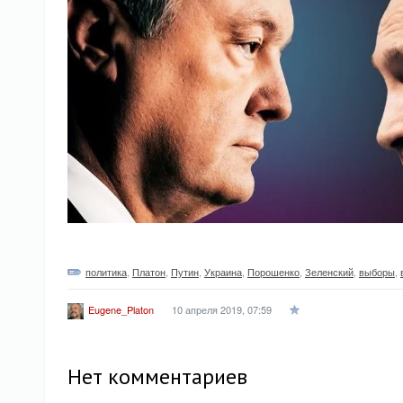
политика
,
Платон
,
Путин
,
Украина
,
Порошенко
,
Зеленский
,
выборы
,
10 апреля 2019, 07:59
Eugene_Platon
Нет комментариев