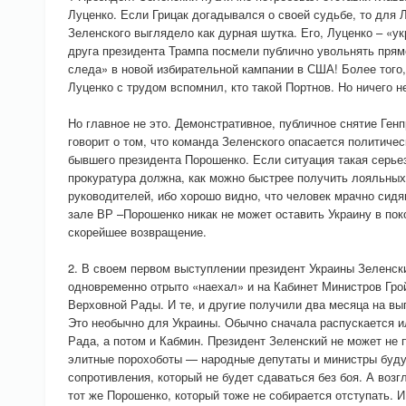
Луценко. Если Грицак догадывался о своей судьбе, то для 
Зеленского выглядело как дурная шутка. Его, Луценко – «у
друга президента Трампа посмели публично увольнять прям
следа» в новой избирательной кампании в США! Более того,
Луценко с трудом вспомнил, кто такой Портнов. Но ничего н
Но главное не это. Демонстративное, публичное снятие Ген
говорит о том, что команда Зеленского опасается политиче
бывшего президента Порошенко. Если ситуация такая серье
прокуратура должна, как можно быстрее получить лояльных
руководителей, ибо хорошо видно, что человек мрачно сидя
зале ВР –Порошенко никак не может оставить Украину в пок
скорейшее возвращение.
2. В своем первом выступлении президент Украины Зеленск
одновременно отрыто «наехал» и на Кабинет Министров Гро
Верховной Рады. И те, и другие получили два месяца на в
Это необычно для Украины. Обычно сначала распускается 
Рада, а потом и Кабмин. Президент Зеленский не может не 
элитные порохоботы — народные депутаты и министры буд
сопротивления, который не будет сдаваться без боя. А возг
тот же Порошенко, который тоже не собирается отступать. И