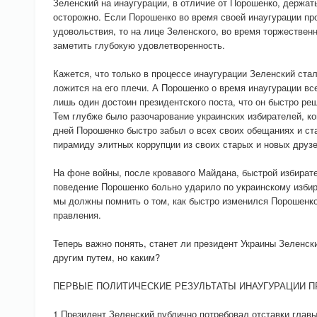
Зеленский на инаугурации, в отличие от Порошенко, держать
осторожно. Если Порошенко во время своей инаугурации про
удовольствия, то на лице Зеленского, во время торжествен
заметить глубокую удовлетворенность.
Кажется, что только в процессе инаугурации Зеленский ста
ложится на его плечи. А Порошенко о время инаугурации вс
лишь один достоин президентского поста, что он быстро ре
Тем глубже было разочарование украинских избирателей, ког
дней Порошенко быстро забыл о всех своих обещаниях и ст
пирамиду элитных коррупции из своих старых и новых друзе
На фоне войны, после кровавого Майдана, быстрой избират
поведение Порошенко больно ударило по украинскому избир
мы должны помнить о том, как быстро изменился Порошенко
правления.
Теперь важно понять, станет ли президент Украины Зеленск
другим путем, но каким?
ПЕРВЫЕ ПОЛИТИЧЕСКИЕ РЕЗУЛЬТАТЫ ИНАУГУРАЦИИ П
1 Президент Зеленский публично потребовал отставки главы