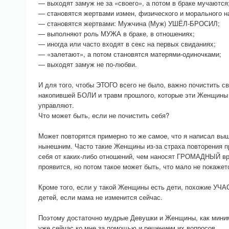
— выходят замуж не за «своего», а потом в браке мучаются
— становятся жертвами измен, физического и морального н
— становятся жертвами: Мужчина (Муж) УШЁЛ-БРОСИЛ;
— выполняют роль МУЖА в браке, в отношениях;
— иногда или часто входят в секс на первых свиданиях;
— «залетают», а потом становятся матерями-одиночками;
— выходят замуж не по-любви.
И для того, чтобы ЭТОГО всего не было, важно почистить св
накопившей БОЛИ и травм прошлого, которые эти Женщины 
управляют.
Что может быть, если не почистить себя?
Может повторятся примерно то же самое, что я написал вы
нынешним. Часто такие Женщины из-за страха повторени
себя от каких-либо отношений, чем наносят ГРОМАДНЫЙ вр
проявится, но потом такое может быть, что мало не покажет
Кроме того, если у такой Женщины есть дети, похожие УЧАС
детей, если мама не изменится сейчас.
Поэтому достаточно мудрые Девушки и Женщины, как мини
уже сейчас ко мне за помощью и решением их вопросов.