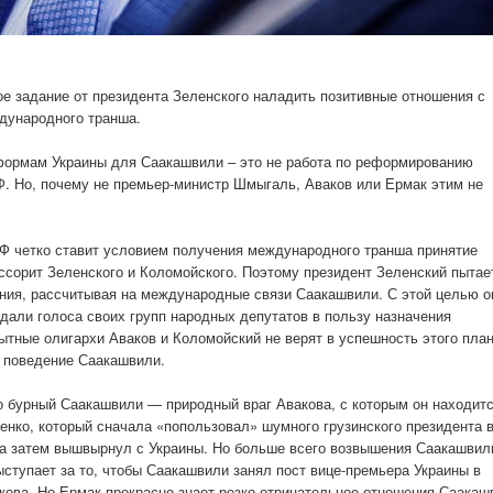
е задание от президента Зеленского наладить позитивные отношения с
дународного транша.
формам Украины для Саакашвили – это не работа по реформированию
Ф. Но, почему не премьер-министр Шмыгаль, Аваков или Ермак этим не
ВФ четко ставит условием получения международного транша принятие
оссорит Зеленского и Коломойского. Поэтому президент Зеленский пытае
ания, рассчитывая на международные связи Саакашвили. С этой целью о
 дали голоса своих групп народных депутатов в пользу назначения
ытные олигархи Аваков и Коломойский не верят в успешность этого пла
ь поведение Саакашвили.
то бурный Саакашвили — природный враг Авакова, с которым он находитс
енко, который сначала «попользовал» шумного грузинского президента 
 а затем вышвырнул с Украины. Но больше всего возвышения Саакашвил
ыступает за то, чтобы Саакашвили занял пост вице-премьера Украины в
кова. Но Ермак прекрасно знает резко отрицательное отношения Саакаш