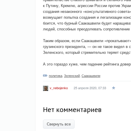
к Путину, Кремлю, агрессии России против Укра
создания незаконного «консультативного совет
возмущает попытка создания и легализации кон
боится, что бурный Саакашвили будет наращиват
людей, способных преодолевать сопротивление 
Таким образом, если Саакашвили «прокатывают»
грузинского президента, — он не такое видел в
Зеленского, который стремительно теряет средс
А это гораздо хуже, чем падение рейтинга дове
политика
,
Зеленский
,
Саакашвили
25 апреля 2020, 07:33
v_nebojenko
Нет комментариев
Свернуть все