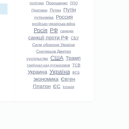
Порошенко
політика
ППО
Путін
Путин
Пригожин
Россия
путіноміка
російсько-українська війна
Росія
РФ
санкции
санкції проти РФ
СБУ
Сили оборони України
Снєгирьов Дмитро
США
Трамп
суспільство
ТСВ
трибунал над путинизмом
Україна
Украина
ФСБ
экономика
Євген
Платон
ЄС
Іспанія