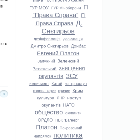
ГІ
ив
ГУР МОУ
ГУР Міноборони
"Права Справа"
ГІ
Д.
Права Справа
Снєгирьов
дезінформація
деокупація
шего
Дмитро Снєгирьов
Донбас
Евгений Платон
Зеленский
Залужний
знищення
Зеленський
ЗСУ
окупантів
импичмент
Китай
контрнаступ
Крим
коронавирус
кризис
0
культура
наступ
ЛНР
окупантів
НАТО
общество
окупанти
ОРДЛО
ПВК "Вагнер"
Платон
Покровський
политика
напрямок