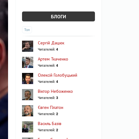
БЛОГИ
Топ
Сергій Дацюк
Читателей:
4
Артем Ткаченко
Читателей:
4
Олексій Голобуцький
Читателей:
4
Віктор Небоженко
Читателей:
3
Євген Платон
Читателей:
2
Василь Базів
Читателей:
2