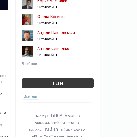
Борис Беспалий
Читателей:
1
Олена Косенко
Читателей:
1
Андрій Павловський
Читателей:
1
Андрій Сенченко
Читателей:
1
Все блоги
тся
н
ТЕГИ
на
Все теги
я в
Бахмут
БПЛА
Буданов
в
война
Білорусь
вибори
и
війна
выборы
війна з Росією
вили
війна Росії проти України