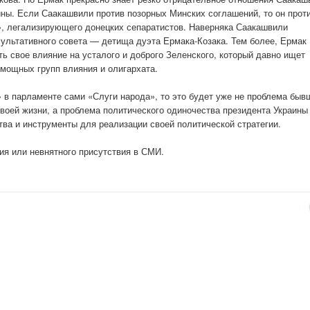
ины. Если Саакашвили против позорных Минских соглашений, то он прот
а», легализирующего донецких сепаратистов. Наверняка Саакашвили
сультативного совета — детища дуэта Ермака-Козака. Тем более, Ермак
ь свое влияние на усталого и доброго Зеленского, который давно ищет
мощных групп влияния и олигархата.
 в парламенте сами «Слуги народа», то это будет уже не проблема быв
 своей жизни, а проблема политического одиночества президента Украины
тва и инструменты для реализации своей политической стратегии.
рия или невнятного присутствия в СМИ.