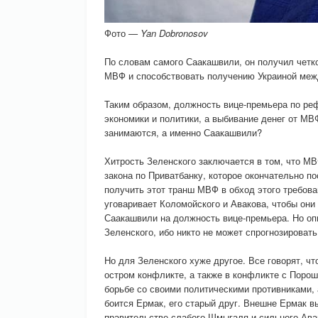
Фото
— Yan Dobronosov
По словам самого Саакашвили, он получил четко
МВФ и способствовать получению Украиной меж
Таким образом, должность вице-премьера по ре
экономики и политики, а выбивание денег от МВ
занимаются, а именно Саакашвили?
Хитрость Зеленского заключается в том, что М
закона по Приватбанку, которое окончательно п
получить этот транш МВФ в обход этого требов
уговаривает Коломойского и Авакова, чтобы они
Саакашвили на должность вице-премьера. Но оп
Зеленского, ибо никто не может спрогнозироват
Но для Зеленского хуже другое. Все говорят, ч
остром конфликте, а также в конфликте с Порош
борьбе со своими политическими противниками,
боится Ермак, его старый друг. Внешне Ермак в
правительстве слабого Шмыгаля и сильного Ава