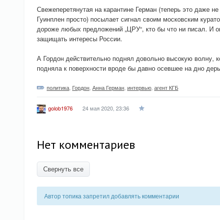
Свежеперетянутая на карантине Герман (теперь это даже не 
Гуинплен просто) посылает сигнал своим московским курато
дороже любых предложений „ЦРУ“, кто бы что ни писал. И он
защищать интересы России.
А Гордон действительно поднял довольно высокую волну, к
подняла к поверхности вроде бы давно осевшее на дно дер
политика
,
Гордон
,
Анна Герман
,
интервью
,
агент КГБ
24 мая 2020, 23:36
golob1976
Нет комментариев
Свернуть все
Автор топика запретил добавлять комментарии