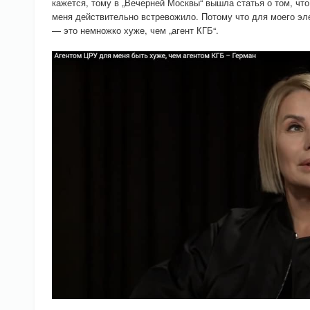
кажется, тому в „Вечерней Москвы“ вышла статья о том, чт
меня действительно встревожило. Потому что для моего эле
— это немножко хуже, чем „агент КГБ“.