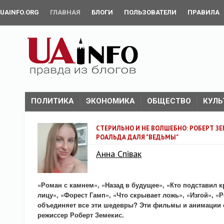
UAINFO.ORG
ГЛАВНАЯ
БЛОГИ
ПОЛЬЗОВАТЕЛИ
ПРАВИЛА
ПОЛИТИКА
ЭКОНОМИКА
ОБЩЕСТВО
КУЛЬ
СТЕРИЛЬНО И НЕ ВОЛШЕБНО: РОБЕРТ З
РОАЛЬДА ДАЛЯ "ВЕДЬМЫ"
Анна Співак
«Роман с камнем», «Назад в будущее», «Кто подставил к
лицу», «Форест Гамп», «Что скрывает ложь», «Изгой», 
объединяет все эти шедевры? Эти фильмы и анимации 
режиссер Роберт Земекис.