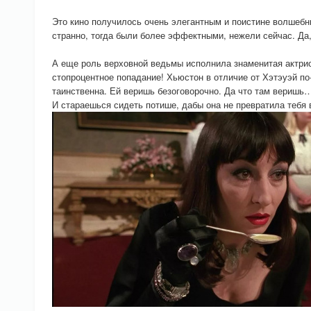
Это кино получилось очень элегантным и поистине волшебн
странно, тогда были более эффектными, нежели сейчас. Да,
А еще роль верховной ведьмы исполнила знаменитая актри
стопроцентное попадание! Хьюстон в отличие от Хэтэуэй п
таинственна. Ей веришь безоговорочно. Да что там веришь
И стараешься сидеть потише, дабы она не превратила тебя