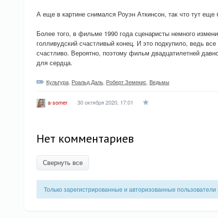
А еще в картине снимался Роуэн Аткинсон, так что тут еще
Более того, в фильме 1990 года сценаристы немного измен
голливудский счастливый конец. И это подкупило, ведь все
счастливо. Вероятно, поэтому фильм двадцатилетней давно
для сердца.
Культура
,
Роальд Даль
,
Роберт Земекис
,
Ведьмы
30 октября 2020, 17:01
a-somer
Нет комментариев
Свернуть все
Только зарегистрированные и авторизованные пользователи 