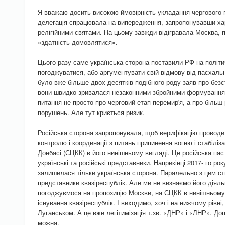
Я вважаю досить високою ймовірність укладання чергового п
делегація спрацювала на випередження, запропонувавши хар
релігійними святами. На цьому завжди відігравала Москва, 
«здатність домовлятися».
Цього разу саме українська сторона поставили РФ на політ
погоджуватися, або аргументувати свій відмову від пасхаль
було вже більше двох десятків подібного роду заяв про безс
вони швидко зривалася незаконними збройними формування
питання не просто про черговий етап перемир'я, а про більш
порушень. Але тут криється ризик.
Російська сторона запропонувала, щоб верифікацію проводи
контролю і координації з питань припинення вогню і стабіліза
Донбасі (СЦКК) в його нинішньому вигляді. Це російська па
українські та російські представники. Наприкінці 2017- го ро
залишилася тільки українська сторона. Паралельно з цим ст
представники квазіреспублік. Але ми не визнаємо його діяльні
погоджуємося на пропозицію Москви, на СЦКК в нинішньому 
існування квазіреспублік. І виходимо, хоч і на нижчому рівні
Луганськом. А це вже легітимізація т.зв. «ДНР» і «ЛНР». Доп
можна.