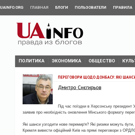
UAINFO.ORG
ГЛАВНАЯ
БЛОГИ
ПОЛЬЗОВАТЕЛИ
ПРАВИЛА
ПОЛИТИКА
ЭКОНОМИКА
ОБЩЕСТВО
КУЛЬ
ПЕРЕГОВОРИ ЩОДО ДОНБАСУ: ЯКІ ШАНСИ
Дмитро Снєгирьов
Під час поїздки в Херсонську президент
заявив про необхідність оновлення Мінського формату перег
Які шанси узгодити нове перемир'я? Які ризики можуть бут
Кремля вивести офіційний Київ на прямі переговори з ОРДЛ