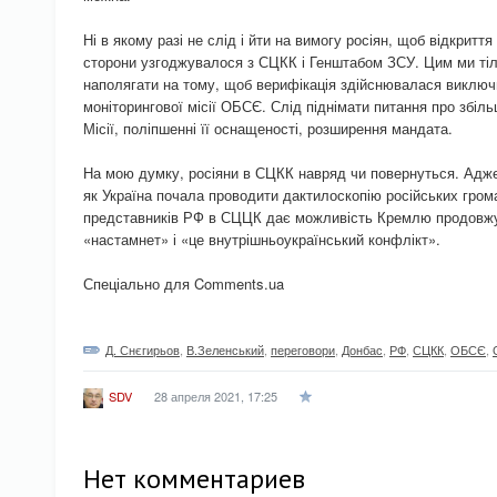
Ні в якому разі не слід і йти на вимогу росіян, щоб відкриття
сторони узгоджувалося з СЦКК і Генштабом ЗСУ. Цим ми тіль
наполягати на тому, щоб верифікація здійснювалася виключ
моніторингової місії ОБСЄ. Слід піднімати питання про збільш
Місії, поліпшенні її оснащеності, розширення мандата.
На мою думку, росіяни в СЦКК навряд чи повернуться. Адже 
як Україна почала проводити дактилоскопію російських грома
представників РФ в СЦЦК дає можливість Кремлю продовжу
«настамнет» і «це внутрішньоукраїнський конфлікт».
Спеціально для Comments.ua
Д. Снєгирьов
,
В.Зеленський
,
переговори
,
Донбас
,
РФ
,
СЦКК
,
ОБСЄ
,
28 апреля 2021, 17:25
SDV
Нет комментариев