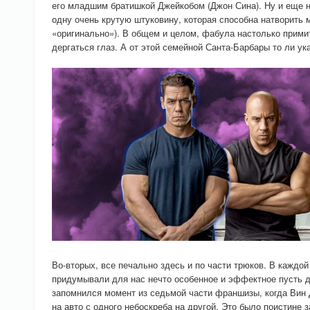
его младшим братишкой Джейкобом (Джон Сина). Ну и еще н
одну очень крутую штуковину, которая способна натворить мн
«оригинально»). В общем и целом, фабула настолько прими
дергаться глаз. А от этой семейной Санта-Барбары то ли у
Во-вторых, все печально здесь и по части трюков. В каждо
придумывали для нас нечто особенное и эффектное пусть д
запомнился момент из седьмой части франшизы, когда Вин 
на авто с одного небоскреба на другой. Это было поистине