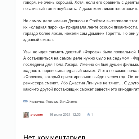
говоря, не очень хороший. Хотя, если его сравнить с девя
негативный тон и поубавить. И даже комплиментов отвесить
На самом деле именно Джонсон и Стейтем вытягивали этот
их «сладкая парочка» придавала ленте особой пикантности.
гораздо более яркие, нежели сам Доминик Торетто. Но они 
здравый смысл.
Увы, но идея снимать девятый «Форсаж» была провальной. 
А остановиться на самом деле нужно было на седьмом «Фо
последним для Пола Уокера. Именно он был душей фильма.
жадность перевесила здравый смысл. И это не самое печаль
«Форсаж», который ориентировочно выйдет через год. Оста
режиссера сменят. Ибо Джастин Лин уже не тянет… С другой
какой-то другой постановщик сможет завести это кинодвиг
Культура
,
Форсаж
,
Вин Дизель
16 июня 2021, 12:33
1
a-somer
Нет комментариев