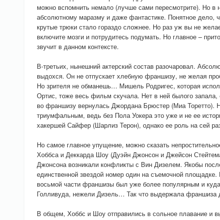
можно вспомнить немало (лучше сами пересмотрите). Но в 
абсолютному маразму и даже фантастике. Понятное дело, ч
крутые трюки стало гораздо сложнее. Но раз уж вы не жела
включите мозги и потрудитесь подумать. Но главное – прит
звучит в данном контексте.
В-третьих, нынешний актерский состав разочаровал. Абсолю
выдохся. Он не отпускает хлебную франшизу, не желая проб
Но зрителя не обманешь… Мишель Родригес, которая испол
Ортис, тоже весь фильм скучала. Нет в ней былого запала, с
во франшизу вернулась Джордана Брюстер (Миа Торетто). 
триумфальным, ведь без Пола Уокера это уже и не ее исто
хакершей Сайфер (Шарлиз Терон), однако ее роль на сей ра
Но самое главное упущение, можно сказать непростительн
Хоббса и Деккарда Шоу (Дуэйн Джонсон и Джейсон Стейтема
Джонсона возникали конфликты с Вин Дизелем. Якобы посл
единственной звездой номер один на съемочной площадке. Н
восьмой части франшизы был уже более популярным и куд
Голливуда, нежели Дизель… Так что выдержала франшиза д
В общем, Хоббс и Шоу отправились в сольное плавание и в