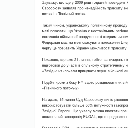
Зауважу, що ще у 2009 році тодішній президент 
Євросоюзу заявляв про ненадійність транзиту ен
потік» і «Північний потік».
Таким чином, українському політичному проводу 
меті показати, що Україна є нестабільним регіон
ескалація військової напруженості жодним чино
Федерація має на меті скасувати положення Енерг
чергу це позбавить Україну можливості транзиту
Показово, що вже 21 липня, тобто, за тиждень п
підготовки до участі в спільному стратегічному 
«Захід-2021»почали прибувати перші військові е
Подібні кроки з боку РФ варто розцінювати як ві
«Північного потоку-2».
Нагадаю, 15 липня Суд Євросоюзу виніс рішення
використовувати більше 50% потужності газопров
Західної Європи. Цю ухвалу можна вважати прец
аналогічний газопровід EUGAL, що є продовження
Газопровід OPAL – це сухопутне продовження пер