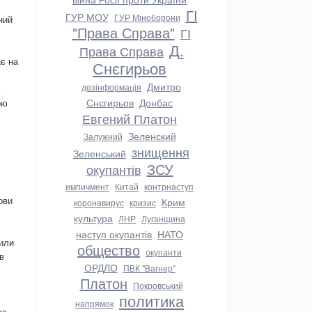
ГІ
ГУР МОУ
ГУР Міноборони
ний
"Права Справа"
ГІ
Д.
Права Справа
ає на
Снєгирьов
Дмитро
дезінформація
Снєгирьов
Донбас
ою
Евгений Платон
Зеленский
Залужний
знищення
Зеленський
ЗСУ
окупантів
импичмент
Китай
контрнаступ
ови
Крим
коронавирус
кризис
культура
ЛНР
Луганщина
наступ окупантів
НАТО
или
общество
окупанти
в
ОРДЛО
ПВК "Вагнер"
Платон
Покровський
политика
напрямок
ає