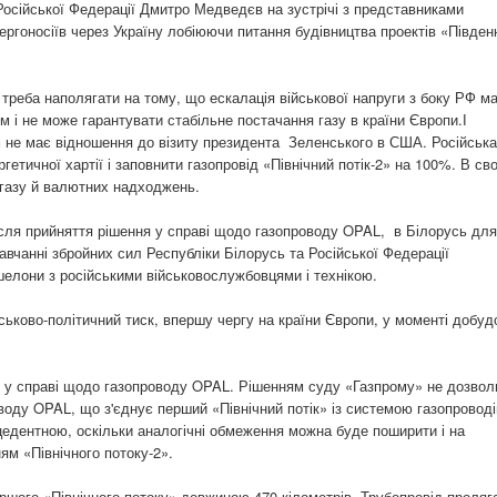
Російської Федерації Дмитро Медведєв на зустрічі з представниками
ергоносіїв через Україну лобіюючи питання будівництва проектів «Півден
треба наполягати на тому, що ескалація військової напруги з боку РФ м
ом і не може гарантувати стабільне постачання газу в країни Європи.І
м не має відношення до візиту президента Зеленського в США. Російська
етичної хартії і заповнити газопровід «Північний потік-2» на 100%. В св
 газу й валютних надходжень.
ісля прийняття рішення у справі щодо газопроводу OPAL, в Білорусь для
навчанні збройних сил Республіки Білорусь та Російської Федерації
шелони з російськими військовослужбовцями і технікою.
йськово-політичний тиск, впершу чергу на країни Європи, у моменті добуд
 у справі щодо газопроводу OPAL. Рішенням суду «Газпрому» не дозвол
оду OPAL, що з'єднує перший «Північний потік» із системою газопроводі
едентною, оскільки аналогічні обмеження можна буде поширити і на
м «Північного потоку-2».
шого «Північного потоку» довжиною 470 кілометрів. Трубопровід проляг