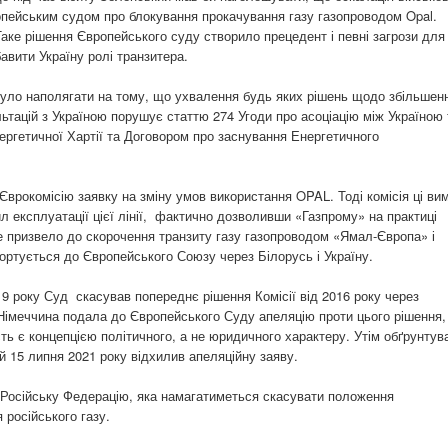
опейським судом про блокування прокачування газу газопроводом Opal.
ке рішення Європейського суду створило прецедент і певні загрози для
авити Україну ролі транзитера.
було наполягати на тому, що ухвалення будь яких рішень щодо збільшен
льтацій з Україною порушує статтю 274 Угоди про асоціацію між Україною 
ергетичної Хартії та Договором про заснування Енергетичного
Єврокомісію заявку на зміну умов використання OPAL. Тоді комісія ці ви
л експлуатації цієї лінії, фактично дозволивши «Газпрому» на практиці
е призвело до скорочення транзиту газу газопроводом «Ямал-Європа» і
портується до Європейського Союзу через Білорусь і Україну.
19 року Суд скасував попереднє рішення Комісії від 2016 року через
 Німеччина подала до Європейського Суду апеляцію проти цього рішення,
ть є концепцією політичного, а не юридичного характеру. Утім обґрунтув
 15 липня 2021 року відхилив апеляційну заяву.
Російську Федерацію, яка намагатиметься скасувати положення
 російського газу.