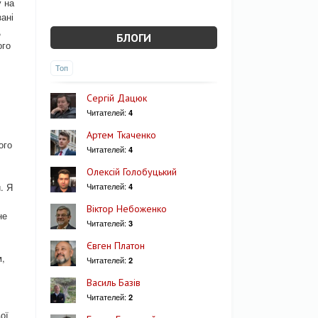
у на
ані
,
БЛОГИ
ого
Топ
Сергій Дацюк
Читателей:
4
Артем Ткаченко
ого
Читателей:
4
Олексій Голобуцький
. Я
Читателей:
4
Віктор Небоженко
не
Читателей:
3
Євген Платон
м,
Читателей:
2
Василь Базів
Читателей:
2
ої