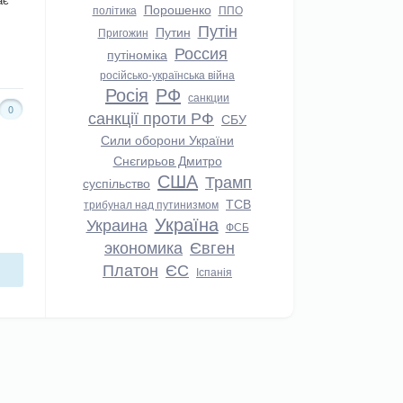
Порошенко
політика
ППО
Путін
Путин
Пригожин
Россия
путіноміка
російсько-українська війна
Росія
РФ
санкции
0
санкції проти РФ
СБУ
Сили оборони України
Снєгирьов Дмитро
США
Трамп
суспільство
ТСВ
трибунал над путинизмом
Україна
Украина
ФСБ
экономика
Євген
Платон
ЄС
Іспанія