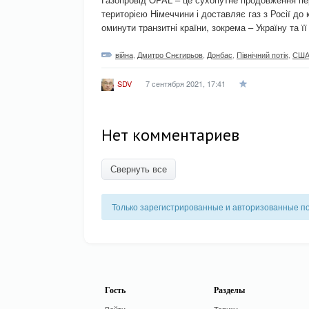
територією Німеччини і доставляє газ з Росії д
оминути транзитні країни, зокрема – Україну та ї
війна
,
Дмитро Снєгирьов
,
Донбас
,
Північний потік
,
СШ
7 сентября 2021, 17:41
SDV
Нет комментариев
Свернуть все
Только зарегистрированные и авторизованные п
Гость
Разделы