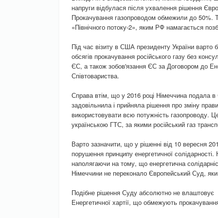
напруги відбулася після ухвалення рішення Євр
Прокачування газопроводом обмежили до 50%. Та
«Північного потоку-2», яким РФ намагається позб
Під час візиту в США президенту України варто 
обсягів прокачування російського газу без консу
ЄС, а також зобов'язання ЄС за Договором до Ен
Співтовариства.
Справа втім, що у 2016 році Німеччина подала в 
задовільнила і прийняла рішення про зміну прави
використовувати всю потужність газопроводу. Ц
українською ГТС, за якими російський газ транс
Варто зазначити, що у рішенні від 10 вересня 20
порушення принципу енергетичної солідарності.
наполягаючи на тому, що енергетична солідарніс
Німеччини не переконало Європейський Суд, який
Подібне рішення Суду абсолютно не влаштовує 
Енергетичної хартії, що обмежують прокачування