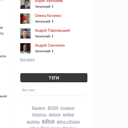
Борис Беспалий
Читателей:
1
Олена Косенко
Читателей:
1
ня
Андрій Павловський
та
Читателей:
1
Андрій Сенченко
Читателей:
1
моги
Все блоги
ТЕГИ
Все теги
ання
Бахмут
БПЛА
Буданов
война
Білорусь
вибори
війна
выборы
війна з Росією
війна Росії проти України