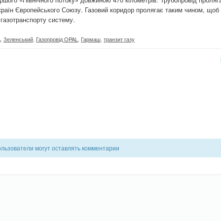
о країн Європейського Союзу. Газовий коридор пролягає таким чином, щоб
ї газотранспорту систему.
А
,
Зеленський
,
Газопровід OPAL
,
Гармаш
,
транзит газу
ользователи могут оставлять комментарии