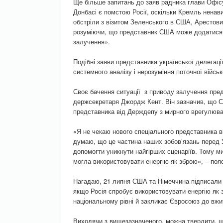
Ще більше запитань до заяв радника глави Офісу
Донбасі є помстою Росії, оскільки Кремль ненав
обстріли з візитом Зеленського в США, Арестови
розуміючи, що представник США може додатися до
залучення».
Подібні заяви представника української делегаці
системного аналізу і нерозуміння поточної військ
Своє бачення ситуації з приводу залучення пре
держсекретаря Джордж Кент. Він зазначив, що С
представника від Держдепу з мирного врегулюва
«Я не чекаю нового спеціального представника в
думаю, що це частина наших зобов’язань перед У
допомогти уникнути найгірших сценаріїв. Тому м
могла використовувати енергію як зброю», – пояс
Нагадаю, 21 липня США та Німеччина підписали у
якщо Росія спробує використовувати енергію як 
національному рівні й закликає Євросоюз до вжи
Виходячи з вищезазначеного, можна твердити, що