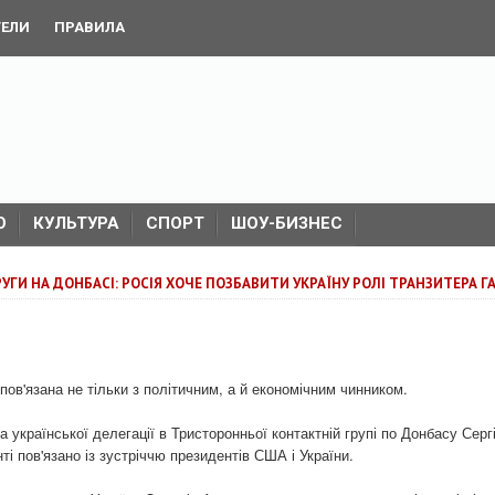
ТЕЛИ
ПРАВИЛА
О
КУЛЬТУРА
СПОРТ
ШОУ-БИЗНЕС
УГИ НА ДОНБАСІ: РОСІЯ ХОЧЕ ПОЗБАВИТИ УКРАЇНУ РОЛІ ТРАНЗИТЕРА ГА
пов'язана не тільки з політичним, а й економічним чинником.
української делегації в Тристоронньої контактній групі по Донбасу Серг
ті пов'язано із зустріччю президентів США і України.