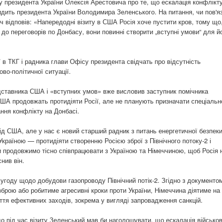
 президента України Олексія Арестовича про те, що ескалація конфлікт
идить президента України Володимира Зеленського. На питання, чи пов'яз
ч відповів: «Напередодні візиту в США Росія хоче пустити кров, тому що
 переговорів по Донбасу, вони повинні створити „вступні умови“ для й
ї в ТКГ і радника глави Офісу президента свідчать про відсутність
ово-політичної ситуації.
дставника США і «вступних умов» вже висловив заступник помічника
ША продовжать протидіяти Росії, але не планують призначати спеціальн
ння конфлікту на Донбасі.
ід США, але у нас є новий старший радник з питань енергетичної безпеки
країною — протидіяти створенню Росією зброї з Північного потоку-2 і
и продовжимо тісно співпрацювати з Україною та Німеччиною, щоб Росія 
нив він.
году щодо добудови газопроводу Північний потік-2. Згідно з документо
зброю або робитиме агресивні кроки проти України, Німеччина діятиме на
ття ефективних заходів, зокрема у вигляді запровадження санкцій.
 під час візиту Зеленський мав би наголошувати, що ескалація військов