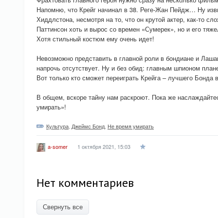
Напомню, что Крейг начинал в 38. Реге-Жан Пейдж… Ну изви
Хиддлстона, несмотря на то, что он крутой актер, как-то с
Паттинсон хоть и вырос со времен «Сумерек», но и его тяже
Хотя стильный костюм ему очень идет!
Невозможно представить в главной роли в бондиане и Лашан
напрочь отсутствует. Ну и без обид: главным шпионом пла
Вот только кто сможет переиграть Крейга – лучшего Бонда 
В общем, вскоре тайну нам раскроют. Пока же наслаждайте
умирать»!
Культура
,
Джеймс Бонд
,
Не время умирать
1 октября 2021, 15:03
a-somer
Нет комментариев
Свернуть все