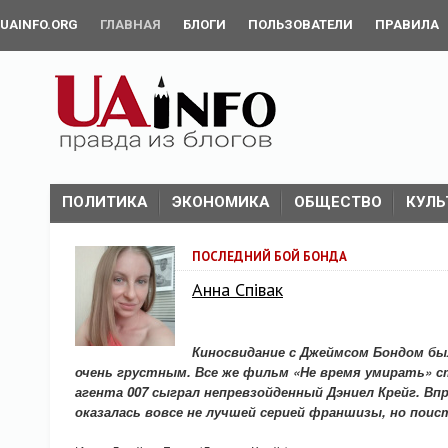
UAINFO.ORG
ГЛАВНАЯ
БЛОГИ
ПОЛЬЗОВАТЕЛИ
ПРАВИЛА
ПОЛИТИКА
ЭКОНОМИКА
ОБЩЕСТВО
КУЛЬ
ПОСЛЕДНИЙ БОЙ БОНДА
Анна Співак
Киносвидание с Джеймсом Бондом бы
очень грустным. Все же фильм «Не время умирать» с
агента 007 сыграл непревзойденный Дэниел Крейг. Вп
оказалась вовсе не лучшей серией франшизы, но поис