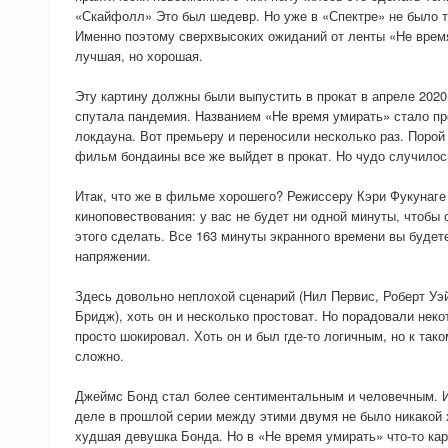
«Скайфолл» Это был шедевр. Но уже в «Спектре» не было т
Именно поэтому сверхвысоких ожиданий от ленты «Не время
лучшая, но хорошая.
Эту картину должны были выпустить в прокат в апреле 2020
спутала пандемия. Названием «Не время умирать» стало пр
локдауна. Вот премьеру и переносили несколько раз. Порой
фильм бондаины все же выйдет в прокат. Но чудо случилос
Итак, что же в фильме хорошего? Режиссеру Кэри Фукунаг
киноповествования: у вас не будет ни одной минуты, чтобы
этого сделать. Все 163 минуты экранного времени вы будет
напряжении.
Здесь довольно неплохой сценарий (Нил Первис, Роберт Уэй
Бридж), хоть он и несколько простоват. Но порадовали нек
просто шокировал. Хоть он и был где-то логичным, но к так
сложно.
Джеймс Бонд стал более сентиментальным и человечным. И
деле в прошлой серии между этими двумя не было никакой 
худшая девушка Бонда. Но в «Не время умирать» что-то кар