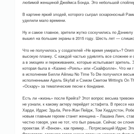
любимой женщиной Джеймса Бонда. Это небольшой спойле
В картине яркий злодей, которого сыграл оскароносный Рам
уделили мало времени.
Ну и самое главное, зрители жутко соскучились по Дэниелу 
вышел на большие экраны в 2015 году. Шесть лет — слишк
Что не получилось у создателей «Не время умирать»? Опят
высокую планку. С каждой частью удивлять все сложнее и с
а в эмоциях и переживаниях, которые испытывает зритель. 
которая была в «Казино «Рояль» или «Скайфолле». Что ни 
в исполнении Билли Айлиш No Time To Die получился весьм
исполненными Адель Skyfall и Сэмом Смитом Writing's On Th
«Оскару» за тематические песни к бондиане.
Есть ли «жизнь» после Крейга? Этот вопрос весьма тревожн
не узнали, к какому актеру перейдет эстафета. В прессе на
Харди, Идрис Эдьба, Реге-Жан Пейдж, Том Хиддлстон, Робе
новым главным героем станет женщина – Лашана Линч, ста
честно говоря, уже не тот, что был раньше. Сейчас он сло
проектам. И «Веном», как пример… Потрясающий Идрис Эль
Фрахтовать главного героя нужно сразу на несколько филь