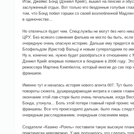
Итак, Джеймс Бонд (Дэниел Крейг), вышел на пенсию и обу
заслуженный отдых. Вот только его бездонные голубые глаз
том, что Бонд побил горшки со своей возлюбленной Мадлен 
в одиночестве…
Но отвлечься будет чем. Спецслужбы не могут без него никак
ЦРУ. Без всякого сомнения фильма не могло бы быть, если
очередную очень опасную историю. Дальше ему придется вс
Блофельдом (Кристоф Вальц) и новым суперзлодеем по им
Ну и, конечно же, нужно будет разобраться в отношениях с
Дэниел Крейг впервые появился в бондиане в 2006 году. Э
режиссера Мартина Кэмпбелла, который многие до сих пор
франшизе.
Именно тут и началась история нового агента 007. Тут было
повороты сюжета, душераздирающая интрига и самое главн
окончание этой лав-стори было очень печальным, когда Вес
Бонда, утонула… Боль этой потери главный герой пронес ч
франшизы. Все что происходило дальше, было лишь следст
очередным расследованием, очередным спасением мира.
Создатели «Казино «Рояль» поставили такую высокую план
практически невозможно. У них получилось это сделать тол