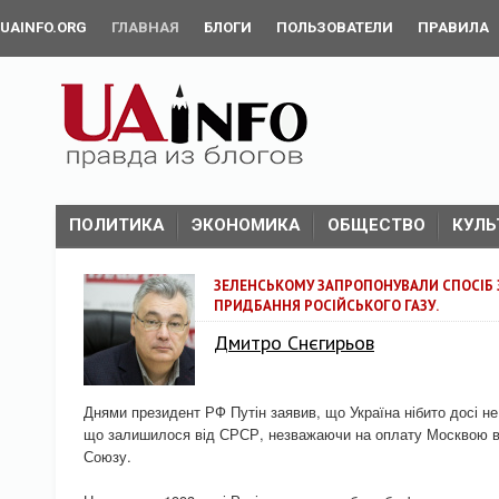
UAINFO.ORG
ГЛАВНАЯ
БЛОГИ
ПОЛЬЗОВАТЕЛИ
ПРАВИЛА
ПОЛИТИКА
ЭКОНОМИКА
ОБЩЕСТВО
КУЛЬ
ЗЕЛЕНСЬКОМУ ЗАПРОПОНУВАЛИ СПОСІБ
ПРИДБАННЯ РОСІЙСЬКОГО ГАЗУ.
Дмитро Снєгирьов
Днями президент РФ Путін заявив, що Україна нібито досі не
що залишилося від СРСР, незважаючи на оплату Москвою вс
Союзу.