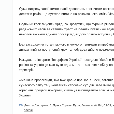
Сума витребуваної компенсації дозволить споживати безкош
десятків років, що суттєво вплине на розвиток економіки Укр
Подібний крок змусить уряд РФ зрозуміти, що Україна рішуч
радянських часів та ставить хрест на планах путінської адмін
панслов‘янський єдиний простір під егідою правонаступниці
Без засудження тоталітарного минулого і виплати витребув
динамічний та поступовий крок та побудова дійсно незалежно
Нагадаю, в інтерв'ю "Інтерфакс-Україна" президент України
росіян та українців має бути одна мета — закінчити війну на 
території.
«Машина пропаганди, яка вже давно працює в Росії, заганя
сучасного світу та у ненависть стосовно сусідів. Але якщо ц
агресивні процеси прибрати, ситуація виглядатиме зовсім і
України.
Дмитро Снєгирьов
,
ГІ Права Справа
,
Путін
,
Зеленський
,
РФ
,
СРСР
,
збитки