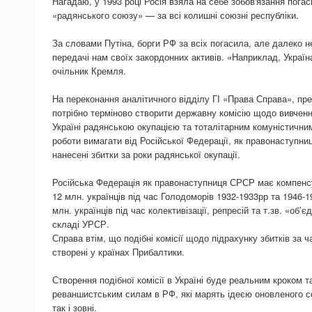
Нагадаю, у 1993 році Росія взяла на себе зобов'язання погас
«радянського союзу» — за всі колишні союзні республіки.
За словами Путіна, борги РФ за всіх погасила, але далеко н
передачі нам своїх закордонних активів. «Наприклад, Україна
очільник Кремля.
На переконання аналітичного відділу ГІ «Права Справа», пр
потрібно терміново створити державну комісію щодо вивчення
Україні радянською окупацією та тоталітарним комуністични
роботи вимагати від Російської Федерації, як правонаступни
нанесені збитки за роки радянської окупації.
Російська Федерація як правонаступниця СРСР має компенсу
12 млн. українців під час Голодоморів 1932-1933рр та 1946-1
млн. українців під час колективізації, репресій та т.зв. «об
складі УРСР.
Справа втім, що подібні комісії щодо підрахунку збитків за ч
створені у країнах Прибалтики.
Створення подібної комісії в Україні буде реальним кроком 
реваншистським силам в РФ, які марять ідеєю оновленого со
так і зовні.