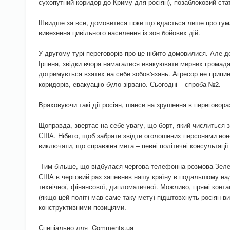
сухопутний коридор до Криму для росіян), позаблоковий ста
Швидше за все, домовитися поки що вдасться лише про гуман
вивезення цивільного населення із зон бойових дій.
У другому турі переговорів про це нібито домовилися. Але д
Ірпеня, звідки вчора намагалися евакуювати мирних громадян
дотримується взятих на себе зобов'язань. Агресор не припин
коридорів, евакуацію було зірвано. Сьогодні – спроба №2.
Враховуючи такі дії росіян, шанси на зрушення в переговора
Щоправда, звертає на себе увагу, що борт, який числиться з
США. Нібито, щоб забрати звідти оголошених персонами нон
виключати, що справжня мета – певні політичні консультаці
Тим більше, що відбулася чергова телефонна розмова Зеле
США в черговий раз запевнив нашу країну в подальшому на
технічної, фінансової, дипломатичної. Можливо, прямі конт
(якщо цей політ) мав саме таку мету) підштовхнуть росіян в
конструктивними позиціями.
Спеціально для Comments.ua