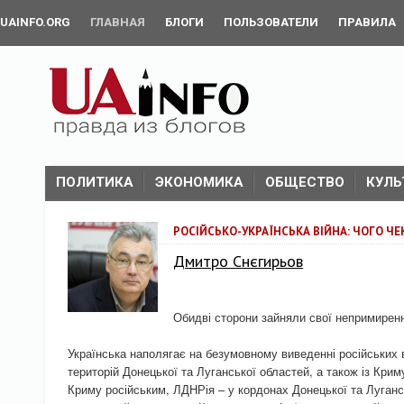
UAINFO.ORG
ГЛАВНАЯ
БЛОГИ
ПОЛЬЗОВАТЕЛИ
ПРАВИЛА
ПОЛИТИКА
ЭКОНОМИКА
ОБЩЕСТВО
КУЛЬ
РОСІЙСЬКО-УКРАЇНСЬКА ВІЙНА: ЧОГО ЧЕ
Дмитро Снєгирьов
Обидві сторони зайняли свої непримиренні
Українська наполягає на безумовному виведенні російських в
територій Донецької та Луганської областей, а також із Кри
Криму російським, ЛДНРія – у кордонах Донецької та Луганс