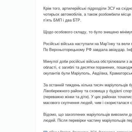
Крім того, артилерійські підрозділи ЗСУ на схі
чотирьох автомобілів, а також розбомбили місце
п’ять БМП і два БТР.
Щодо особового складу, то було знищено мінімум
Російські війська наступали на Мар’їнку та вели 
По Верхньоторецькому РФ завдала авіаудар. Інф
Минулої доби російські війська обстрілювали з ав
області, є загиблі та десятки поранених, пошкод
окупантів були Маріуполь, Авдіївка, Краматорсь
За останній тиждень кілька тисяч маріупольців б
Лівобережного району та сховища у будівлі спор
(переважно жінки та діти). У цих районах точилис
масового скупчення людей, чим і скористалася с
Відомо, що захоплених маріупольців вивозили до
людей. Після перевірки частину маріупольців пе
війна з Росією
,
Донеччина
,
ЗСУ
,
Луганщина
,
останні н