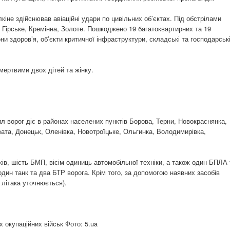
іне здійснював авіаційні удари по цивільних об’єктах. Під обстрілами
Гірське, Кремінна, Золоте. Пошкоджено 19 багатоквартирних та 19
и здоров’я, об’єкти критичної інфраструктури, складські та господарськ
мертвими двох дітей та жінку.
 ворог діє в районах населених пунктів Борова, Терни, Новокраснянка,
ата, Донецьк, Оленівка, Новотроїцьке, Ольгинка, Володимирівка,
ів, шість БМП, вісім одиниць автомобільної техніки, а також один БПЛА
ин танк та два БТР ворога. Крім того, за допомогою наявних засобів
 літака уточнюється).
х окупаційних військ Фото: 5.ua