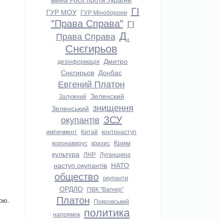
ГІ
ГУР МОУ
ГУР Міноборони
"Права Справа"
ГІ
Д.
Права Справа
Снєгирьов
Дмитро
дезінформація
Снєгирьов
Донбас
Евгений Платон
Зеленский
Залужний
знищення
Зеленський
ЗСУ
окупантів
импичмент
Китай
контрнаступ
Крим
коронавирус
кризис
культура
ЛНР
Луганщина
наступ окупантів
НАТО
общество
окупанти
ОРДЛО
ПВК "Вагнер"
Платон
ою.
Покровський
политика
напрямок