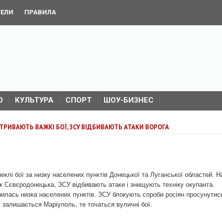
ТЕЛИ
ПРАВИЛА
О
КУЛЬТУРА
СПОРТ
ШОУ-БИЗНЕС
ТРИВАЮТЬ ВАЖКІ БОЇ, ЗСУ ВІДБИВАЮТЬ АТАКИ ВОРОГА
еклі бої за низку населених пунктів Донецької та Луганської областей. Н
к Сєвєродонецька, ЗСУ відбивають атаки і знищують техніку окупанта.
нилась низка населених пунктів. ЗСУ блокують спроби росіян просунутис
 залишається Маріуполь, те точаться вуличні бої.