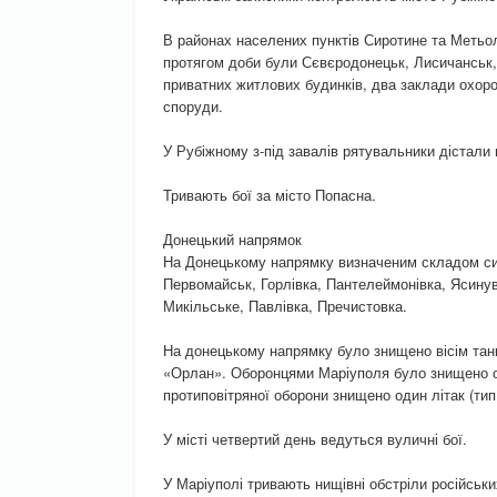
В районах населених пунктів Сиротине та Метьолк
протягом доби були Сєвєродонецьк, Лисичанськ, 
приватних житлових будинків, два заклади охорон
споруди.
У Рубіжному з-під завалів рятувальники дістали 
Тривають бої за місто Попасна.
Донецький напрямок
На Донецькому напрямку визначеним складом сил
Первомайськ, Горлівка, Пантелеймонівка, Ясинув
Микільське, Павлівка, Пречистовка.
На донецькому напрямку було знищено вісім танк
«Орлан». Оборонцями Маріуполя було знищено од
протиповітряної оборони знищено один літак (тип
У місті четвертий день ведуться вуличні бої.
У Маріуполі тривають нищівні обстріли російськи