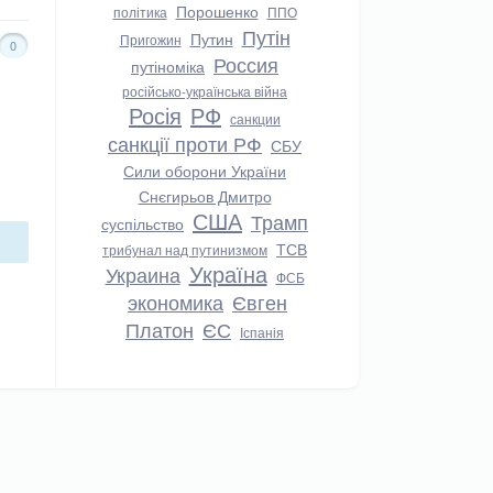
Порошенко
політика
ППО
Путін
Путин
Пригожин
0
Россия
путіноміка
російсько-українська війна
Росія
РФ
санкции
санкції проти РФ
СБУ
Сили оборони України
Снєгирьов Дмитро
США
Трамп
суспільство
ТСВ
трибунал над путинизмом
Україна
Украина
ФСБ
экономика
Євген
Платон
ЄС
Іспанія