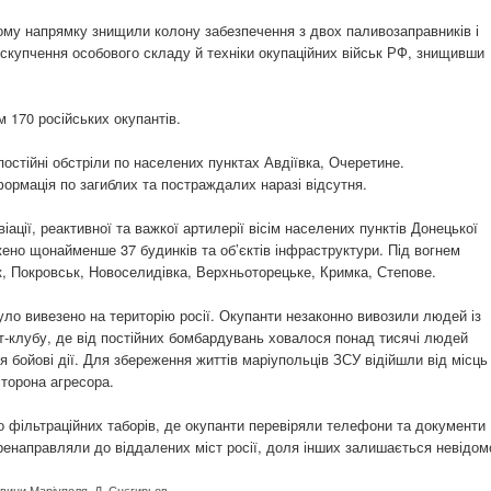
дному напрямку знищили колону забезпечення з двох паливозаправників і
 скупчення особового складу й техніки окупаційних військ РФ, знищивши
 170 російських окупантів.
постійні обстріли по населених пунктах Авдіївка, Очеретине.
ормація по загиблих та постраждалих наразі відсутня.
іації, реактивної та важкої артилерії вісім населених пунктів Донецької
жено щонайменше 37 будинків та об’єктів інфраструктури. Під вогнем
к, Покровськ, Новоселидівка, Верхньоторецьке, Кримка, Степове.
уло вивезено на територію росії. Окупанти незаконно вивозили людей із
т-клубу, де від постійних бомбардувань ховалося понад тисячі людей
я бойові дії. Для збереження життів маріупольців ЗСУ відійшли від місць
торона агресора.
 фільтраційних таборів, де окупанти перевіряли телефони та документи
ренаправляли до віддалених міст росії, доля інших залишається невідом
овини Маріуполя
,
Д. Снєгирьов