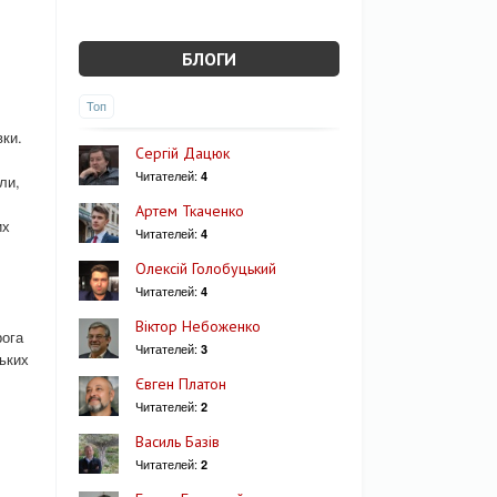
БЛОГИ
Топ
вки.
Сергій Дацюк
Читателей:
4
ли,
Артем Ткаченко
их
Читателей:
4
Олексій Голобуцький
Читателей:
4
Віктор Небоженко
рога
Читателей:
3
ських
Євген Платон
Читателей:
2
Василь Базів
Читателей:
2