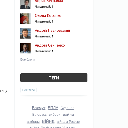
Борис Беспалий
Читателей:
1
Олена Косенко
і
Читателей:
1
Андрій Павловський
Читателей:
1
Андрій Сенченко
Читателей:
1
Все блоги
ТЕГИ
 типу
Все теги
Бахмут
БПЛА
Буданов
война
Білорусь
вибори
війна
выборы
війна з Росією
війна Росії проти України