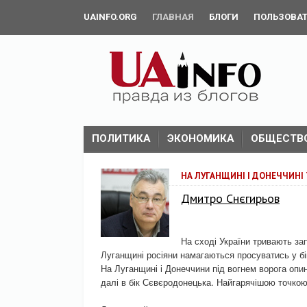
UAINFO.ORG
ГЛАВНАЯ
БЛОГИ
ПОЛЬЗОВА
ПОЛИТИКА
ЭКОНОМИКА
ОБЩЕСТВ
НА ЛУГАНЩИНІ І ДОНЕЧЧИНІ 
Дмитро Снєгирьов
На сході України тривають зап
Луганщині росіяни намагаються просуватись у бі
На Луганщині і Донеччини під вогнем ворога опи
далі в бік Сєвєродонецька. Найгарячішою точкою