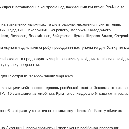
ь спроби встановлення контролю над населеними пунктами Рубіжне та
 на визначених напрямках та діє в районах населених пунктів Терни,
вки, Пурдівки, Осколонівки, Бобрового, Жолобка, Молодіжного,
рівки, Лозового, Доломітного, Зайцевого, Шумів, Широкої Балки, Озеряні
і окупанти здійснили спробу проведення наступальних дій. Успіху не ма
йські окупанти продовжують закріплюватись у західних та північно-західн
 тут успіху не досягли.
ля ілюстрації: facebook/andriy.tsaplienko
 та знищили майже сорок одиниць російської техніки. Зокрема, втрати во
 БТР;- 10 вантажних автомобілей. Крім того ліквідовано більше сотні росій
кої області ракету з тактичного комплексу «Точка-У». Ракету збили за
 на Луганщині, попри протилежні твердження російської пропаганди.