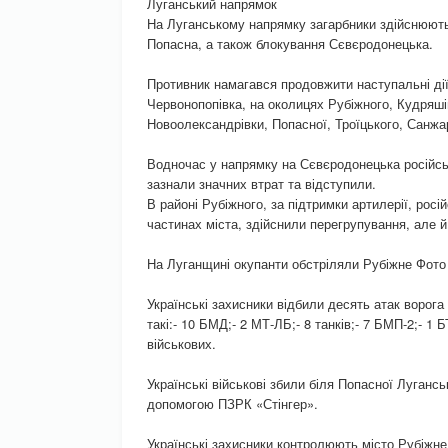
Луганський напрямок
На Луганському напрямку загарбники здійснюют
Попасна, а також блокування Сєвєродонецька.
Противник намагався продовжити наступальні дії
Червонопопівка, на околицях Рубіжного, Кудряші
Новоолександрівки, Попасної, Троїцького, Санжа
Водночас у напрямку на Сєвєродонецька російськ
зазнали значних втрат та відступили.
В районі Рубіжного, за підтримки артилерії, росі
частинах міста, здійснили перегрупування, але й
На Луганщині окупанти обстріляли Рубіжне Фото д
Українські захисники відбили десять атак ворога
такі:- 10 БМД;- 2 МТ-ЛБ;- 8 танків;- 7 БМП-2;- 1
військових.
Українські військові збили біля Попасної Лугансь
допомогою ПЗРК «Стінгер».
Українські захисники контролюють місто Рубіжне