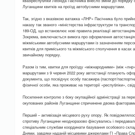
квазіреспубліки Леоніда Пасічника внесло зміни до порядк
Луганщини квитків на проїзд автобусними маршрутами.
Так, згідно з вказівкою ватажка «ЛНР» Пасічника було прийн
наказу так званого «міністерства інфраструктури та транспо
189-ОД, що встановлює нові правила реалізації автостанціям
Зокрема, виключається вимога про оформлення автостанціям
міжміськими автобусними маршрутами із зазначенням персо
квитків для приміського та міжміського сполучення в касах 
звичайному порядку.
Разом із тим, квитки для проїзду «міжнародними» (між «лнр
маршрутами з 9 червня 2022 року автостанції планують офо
документа, що посвідчує особу пасажира (паспорт/паспортн
фізичної особи, яка проживає на території «республіки», сві
Посилення контролю з боку окупаційної адміністрації за пе
окупованих районів Луганщини спричинене двома факторам
Перший – активізація місцевого руху опору. Як повідомляло
спротиву Луганщини неодноразово фіксувались і передавал
спеціальним службам координати базування особового складу
Днями, завдяки наданій місцевими джерелами ГІ «Права Спр