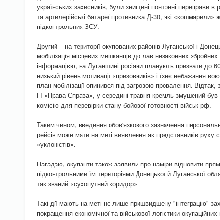
українських захисників, були знищені понтонні переправи в ра
та артилерійські батареї противника Д-30, які «кошмарили» ж
підконтрольних ЗСУ.
Другий – на території окупованих районів Луганської і Доне
мобілізація місцевих мешканців до лав незаконних збройни
інформацією, на Луганщині росіяни планують призвати до 60
низький рівень мотивації «призовників» і їхнє небажання вою
план мобілізації опинився під загрозою провалення. Відтак, 
ГІ «Права Справа», у середині травня кремль змушений був 
комісію для перевірки стану бойової готовності військ рф.
Таким чином, введення обов'язкового зазначення персональ
рейсів може мати на меті виявлення як представників руху сп
«уклоністів».
Нагадаю, окупанти також заявили про наміри відновити прям
підконтрольними їм територіями Донецької й Луганської об
так званий «сухопутний коридор».
Такі дії мають на меті не лише пришвидшену "інтеграцію" за
покращення економічної та військової логістики окупаційних 