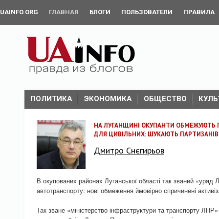
UAINFO.ORG
ГЛАВНАЯ
БЛОГИ
ПОЛЬЗОВАТЕЛИ
ПРАВИЛА
ПОЛИТИКА
ЭКОНОМИКА
ОБЩЕСТВО
КУЛЬ
НА ЛУГАНЩИНІ ОКУПАНТИ ОБМЕЖУЮТЬ 
ДЛЯ ЦИВІЛЬНИХ: ШУКАЮТЬ ПАРТИЗАНІВ
Дмитро Снєгирьов
В окупованих районах Луганської області так званий «уряд
автотранспорту: нові обмеження ймовірно спричинені активіз
Так зване «міністерство інфраструктури та транспорту ЛНР»