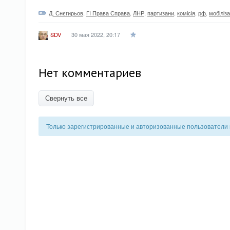
Д. Снєгирьов
,
ГІ Права Справа
,
ЛНР
,
партизани
,
комісія
,
рф
,
мобіліза
30 мая 2022, 20:17
SDV
Нет комментариев
Свернуть все
Только зарегистрированные и авторизованные пользователи 