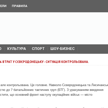
ТЕЛИ
ПРАВИЛА
О
КУЛЬТУРА
СПОРТ
ШОУ-БИЗНЕС
% ВТРАТ У СЄВЄРОДОНЕЦЬКУ - СИТУАЦІЯ КОНТРОЛЬОВАНА.
, але контрольована. Це головне. Навколо Сєверодонецька та Лисичансь
стю до 7 батальйонних тактичних груп (БТГ). З урахуванням введення
устити, що основний фронт наступу окупаційних військ — місто