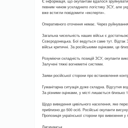
Є інформація, що окупантам вдалося зруйнувати 
певним чином ускладнило логістику ЗСУ, але укр
вже встигли повідомити «експерти».
Оперативного оточення немає. Через руйнування 
Загальна чисельність наших військ є достатньо
Сєвєродонецька. Бої ведуться саме тут. Відтак 
військ критичні. За російськими оцінками, це бли
Розуміючи складність позицій ЗСУ, окупанти вик
Залучені тяжкі вогнеметні системи.
Заяви російської сторони про встановлення конт
Гуманітарна ситуація дуже складна. Відсутня во
За різними оцінками, у місті лишається близько 
Щодо виведення цивільного населення, яке пере
приблизно до 500 осіб. Російські окупанти висун
Пропозиція української сторони про вивезення у 
Лисичанськ.