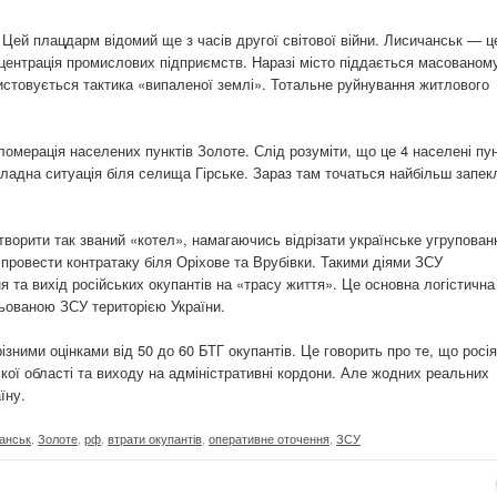
 Цей плацдарм відомий ще з часів другої світової війни. Лисичанськ — ц
центрація промислових підприємств. Наразі місто піддається масованом
ристовується тактика «випаленої землі». Тотальне руйнування житлового
гломерація населених пунктів Золоте. Слід розуміти, що це 4 населені пун
кладна ситуація біля селища Гірське. Зараз там точаться найбільш запек
творити так званий «котел», намагаючись відрізати українське угрупован
 провести контратаку біля Оріхове та Врубівки. Такими діями ЗСУ
 та вихід російських окупантів на «трасу життя». Це основна логістична
ьованою ЗСУ територією України.
ізними оцінками від 50 до 60 БТГ окупантів. Це говорить про те, що росі
ої області та виходу на адміністративні кордони. Але жодних реальних
їну.
анськ
,
Золоте
,
рф
,
втрати окупантів
,
оперативне оточення
,
ЗСУ