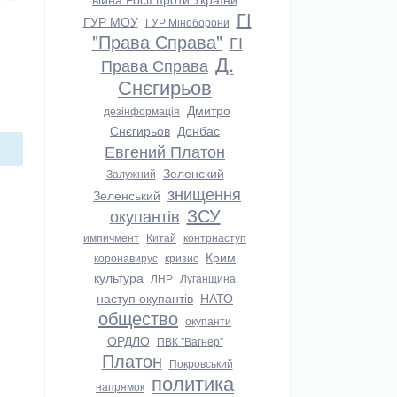
ГІ
ГУР МОУ
ГУР Міноборони
"Права Справа"
ГІ
Д.
Права Справа
Снєгирьов
Дмитро
дезінформація
Снєгирьов
Донбас
Евгений Платон
Зеленский
Залужний
знищення
Зеленський
ЗСУ
окупантів
импичмент
Китай
контрнаступ
Крим
коронавирус
кризис
культура
ЛНР
Луганщина
наступ окупантів
НАТО
общество
окупанти
ОРДЛО
ПВК "Вагнер"
Платон
Покровський
политика
напрямок