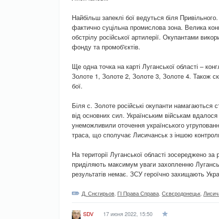
Найбільш запеклі бої ведуться біля Привільного.
фактично суцільна промислова зона. Велика кон
обстрілу російської артилерії. Окупантами вико
фонду та промоб'єктів.
Ще одна точка на карті Луганської області – кон
Золоте 1, Золоте 2, Золоте 3, Золоте 4. Також с
бої.
Біля с. Золоте російські окупанти намагаються с
від основних сил. Українським військам вдалося
унеможливили оточення українського угруповання
траса, що сполучає Лисичанськ з іншою контрол
На території Луганської області зосереджено за р
приділяють максимум уваги захопленню Луганськ
результатів немає. ЗСУ героїчно захищають Укра
Д. Снєгирьов
,
ГІ Права Справа
,
Сєвєродонецьк
,
Лисич
17 июня 2022, 15:50
SDV