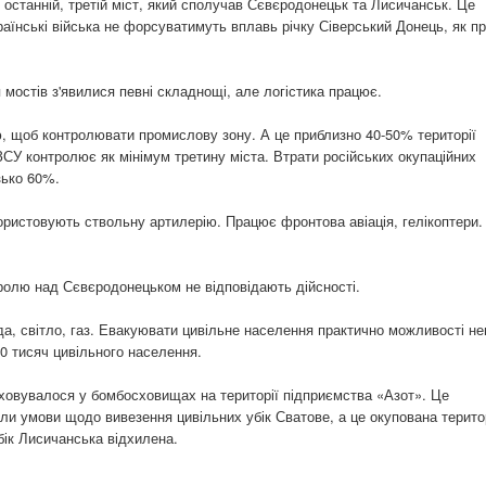
останній, третій міст, який сполучав Сєвєродонецьк та Лисичанськ. Це
аїнські війська не форсуватимуть вплавь річку Сіверський Донець, як пр
мостів з'явилися певні складнощі, але логістика працює.
ю, щоб контролювати промислову зону. А це приблизно 40-50% території
ЗСУ контролює як мінімум третину міста. Втрати російських окупаційних
зько 60%.
ористовують ствольну артилерію. Працює фронтова авіація, гелікоптери.
ролю над Сєвєродонецьком не відповідають дійсності.
да, світло, газ. Евакуювати цивільне населення практично можливості не
10 тисяч цивільного населення.
ховувалося у бомбосховищах на території підприємства «Азот». Це
ули умови щодо вивезення цивільних убік Сватове, а це окупована терито
бік Лисичанська відхилена.