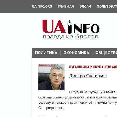
UAINFO.ORG
ГЛАВНАЯ
БЛОГИ
ПОЛЬЗОВА
ПОЛИТИКА
ЭКОНОМИКА
ОБЩЕСТВ
ЛУГАНЩИНА У ОКУПАНТІВ 60
Дмитро Снєгирьов
Ситуація на Луганщині важка
сконцентровано угруповання загальною чисельні
резерву в кількості двох нових БТГ, можна прип
Сєвєродонецьк.