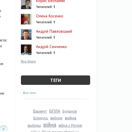
Борис Беспалий
Читателей:
1
е
Олена Косенко
у
Читателей:
1
Андрій Павловський
Читателей:
1
кти:
лі
Андрій Сенченко
Читателей:
1
Все блоги
ня
ТЕГИ
яни
Все теги
Бахмут
БПЛА
Буданов
война
Білорусь
вибори
війна
выборы
війна з Росією
0
війна Росії проти України