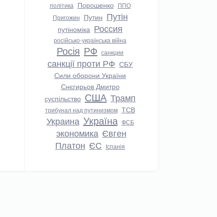
Порошенко
політика
ППО
Путін
Путин
Пригожин
Россия
путіноміка
російсько-українська війна
Росія
РФ
санкции
санкції проти РФ
СБУ
Сили оборони України
Снєгирьов Дмитро
США
Трамп
суспільство
ТСВ
трибунал над путинизмом
Україна
Украина
ФСБ
экономика
Євген
Платон
ЄС
Іспанія