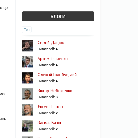
о це
БЛОГИ
Топ
Сергій Дацюк
Читателей:
4
Артем Ткаченко
Читателей:
4
Олексій Голобуцький
Читателей:
4
Віктор Небоженко
має.
Читателей:
3
Євген Платон
Читателей:
2
рія.
Василь Базів
Читателей:
2